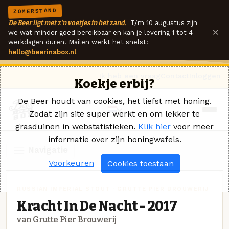
ZOMERSTAND
De Beer ligt met z'n voetjes in het zand.
T/m 10 augustus zijn
×
we wat minder goed bereikbaar en kan je levering 1 tot 4
werkdagen duren. Mailen werkt het snelst:
hello@beerinabox.nl
Ik heb een vraag
Contact
Inloggen
Koekje erbij?
De Beer houdt van cookies, het liefst met honing.
Zodat zijn site super werkt en om lekker te
grasduinen in webstatistieken.
Klik hier
voor meer
informatie over zijn honingwafels.
Navigatie
Voorkeuren
Cookies toestaan
RUSSIAN IMPERIAL STOUT · GRUTTE PIER BROUWERIJ
Kracht In De Nacht - 2017
van Grutte Pier Brouwerij