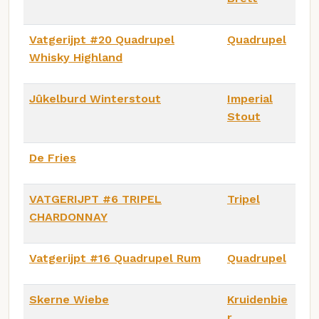
Vatgerijpt #20 Quadrupel
Quadrupel
Whisky Highland
Jûkelburd Winterstout
Imperial
Stout
De Fries
VATGERIJPT #6 TRIPEL
Tripel
CHARDONNAY
Vatgerijpt #16 Quadrupel Rum
Quadrupel
Skerne Wiebe
Kruidenbie
r