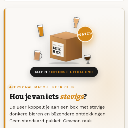
MATCH
DEZE MAAND
MIX
BOX
8 BIEREN
MATCH:
INTENS & UITDAGEND
PERSONAL MATCH · BEER CLUB
Hou je van iets
stevigs
?
De Beer koppelt je aan een box met stevige
donkere bieren en bijzondere ontdekkingen.
Geen standaard pakket. Gewoon raak.