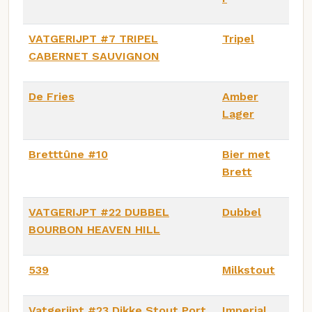
VATGERIJPT #7 TRIPEL
Tripel
CABERNET SAUVIGNON
De Fries
Amber
Lager
Bretttûne #10
Bier met
Brett
VATGERIJPT #22 DUBBEL
Dubbel
BOURBON HEAVEN HILL
539
Milkstout
Vatgerijpt #23 Dikke Stout Port
Imperial