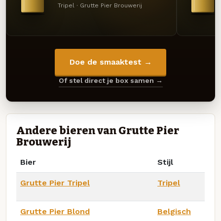
Tripel · Grutte Pier Brouwerij
Doe de smaaktest →
Of stel direct je box samen →
Andere bieren van Grutte Pier
Brouwerij
Bier
Stijl
Grutte Pier Tripel
Tripel
Grutte Pier Blond
Belgisch