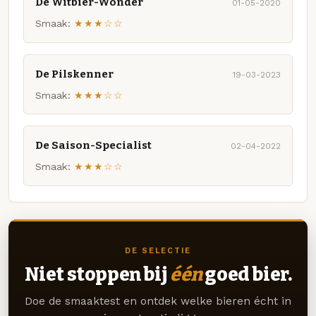
De Witbier-Wonder
01-05-2020
Smaak:
★★★☆☆
De Pilskenner
19-03-2023
Smaak:
★★★☆☆
De Saison-Specialist
02-04-2022
Smaak:
★★★☆☆
DE SELECTIE
Niet stoppen bij
één
goed bier.
Doe de smaaktest en ontdek welke bieren écht in