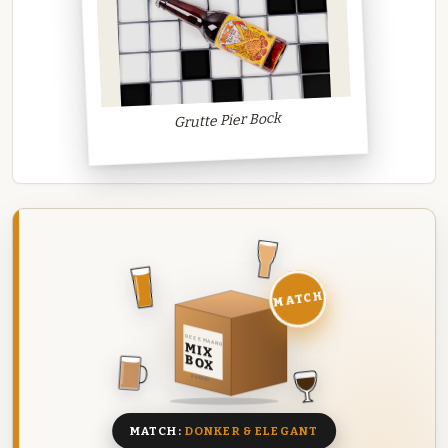
Grutte Pier Bock
MATCH
DEZE MAAND
MIX
BOX
8 BIEREN
MATCH:
DONKER & ELEGANT