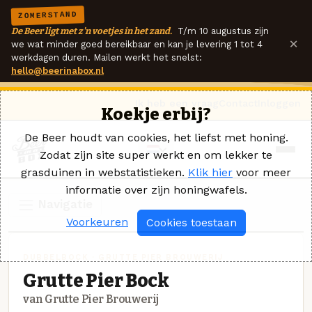
ZOMERSTAND
De Beer ligt met z'n voetjes in het zand.
T/m 10 augustus zijn
×
we wat minder goed bereikbaar en kan je levering 1 tot 4
werkdagen duren. Mailen werkt het snelst:
hello@beerinabox.nl
Ik heb een vraag
Contact
Inloggen
Koekje erbij?
De Beer houdt van cookies, het liefst met honing.
Zodat zijn site super werkt en om lekker te
grasduinen in webstatistieken.
Klik hier
voor meer
informatie over zijn honingwafels.
Navigatie
Voorkeuren
Cookies toestaan
DUBBELBOCK · GRUTTE PIER BROUWERIJ
Grutte Pier Bock
van Grutte Pier Brouwerij