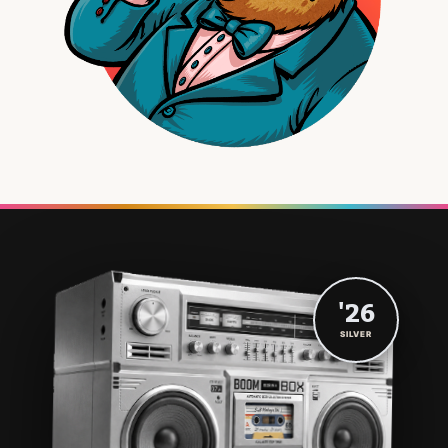
'26
SILVER