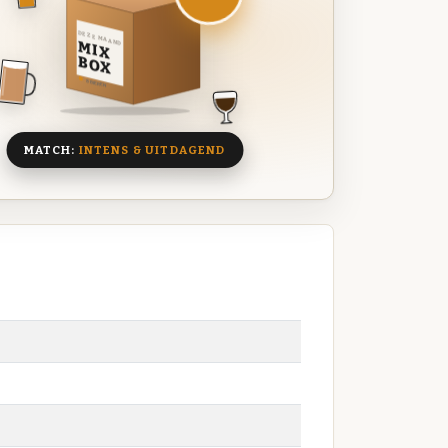
DEZE MAAND
MIX
BOX
8 BIEREN
MATCH:
INTENS & UITDAGEND