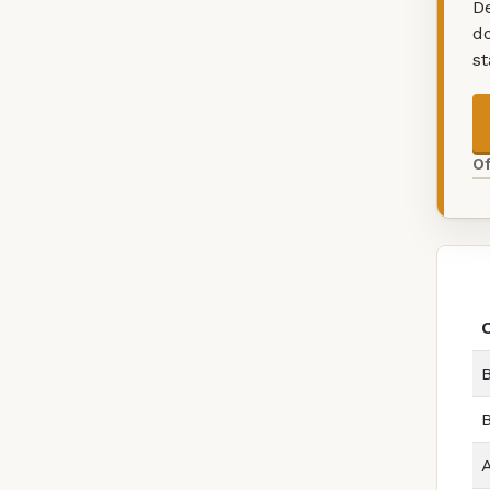
De
d
s
O
B