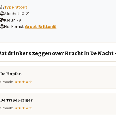
Type
Stout
Alcohol
10
Kleur
79
Herkomst
Groot Brittanië
at drinkers zeggen over Kracht In De Nacht 
De Hopfan
Smaak:
★★★★☆
De Tripel-Tijger
Smaak:
★★★★☆