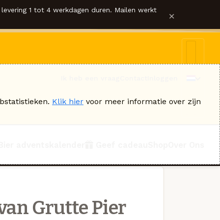
levering 1 tot 4 werkdagen duren. Mailen werkt
×
Ik heb een vraag
Contact
Inloggen
bstatistieken.
Klik hier
voor meer informatie over zijn
Bier adventskalender
Geef cadeau
Shop
Over Ons
van Grutte Pier