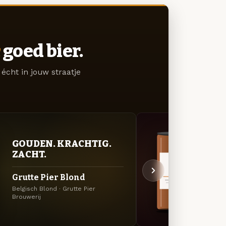
goed bier.
écht in jouw straatje
GOUDEN. KRACHTIG.
KRU
ZACHT.
SEI
Grutte Pier Blond
Grut
Belgisch Blond · Grutte Pier
Dubbel
Brouwerij