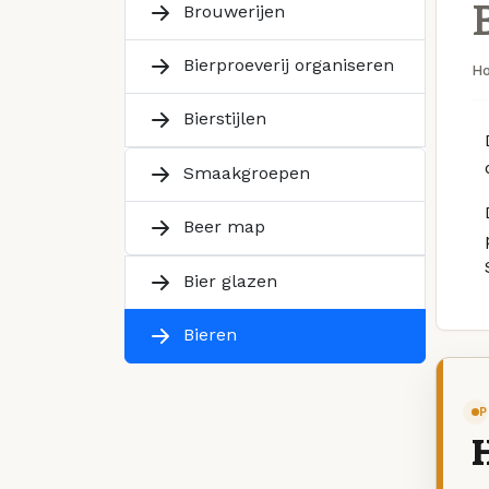
Brouwerijen
Bierproeverij organiseren
H
Bierstijlen
Smaakgroepen
Beer map
Bier glazen
Bieren
P
H