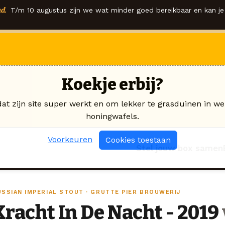
d.
T/m 10 augustus zijn we wat minder goed bereikbaar en kan je 
Koekje erbij?
dat zijn site super werkt en om lekker te grasduinen in we
honingwafels.
Voorkeuren
Cookies toestaan
Stel jouw box samen
USSIAN IMPERIAL STOUT · GRUTTE PIER BROUWERIJ
Kracht In De Nacht - 2019