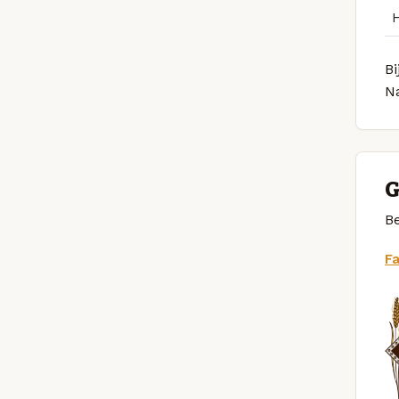
Bi
N
G
Be
F