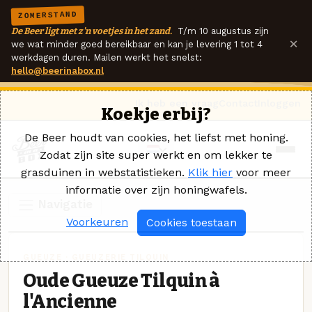
ZOMERSTAND
De Beer ligt met z'n voetjes in het zand.
T/m 10 augustus zijn
×
we wat minder goed bereikbaar en kan je levering 1 tot 4
werkdagen duren. Mailen werkt het snelst:
hello@beerinabox.nl
Ik heb een vraag
Contact
Inloggen
Koekje erbij?
De Beer houdt van cookies, het liefst met honing.
Zodat zijn site super werkt en om lekker te
grasduinen in webstatistieken.
Klik hier
voor meer
informatie over zijn honingwafels.
Navigatie
Voorkeuren
Cookies toestaan
GUEUZE · GUEUZERIE TILQUIN
Oude Gueuze Tilquin à
l'Ancienne