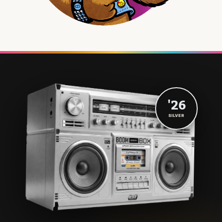
'26
SILVER