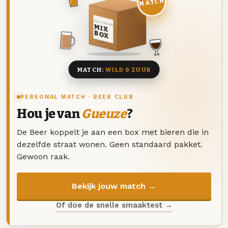
MATCH
DEZE MAAND
MIX
BOX
8 BIEREN
MATCH:
WILD & ZUUR
PERSONAL MATCH · BEER CLUB
Hou je van
Gueuze
?
De Beer koppelt je aan een box met bieren die in
dezelfde straat wonen. Geen standaard pakket.
Gewoon raak.
Bekijk jouw match →
Of doe de snelle smaaktest →