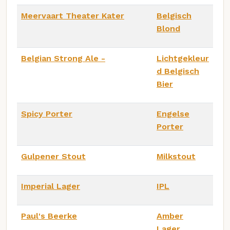
Meervaart Theater Kater
Belgisch
Blond
Belgian Strong Ale -
Lichtgekleur
d Belgisch
Bier
Spicy Porter
Engelse
Porter
Gulpener Stout
Milkstout
Imperial Lager
IPL
Paul's Beerke
Amber
Lager