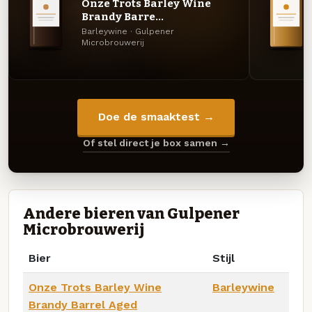
Onze Trots Barley Wine
Brandy Barre...
Barleywine · Gulpener
Microbrouwerij
Doe de smaaktest →
Of stel direct je box samen →
Andere bieren van Gulpener
Microbrouwerij
Bier
Stijl
Onze Trots Barley Wine
Barleywine
Brandy Barrel Aged