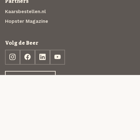
Partners
Kaarsbestellen.nl
Hopster Magazine
Volg de Beer
Ontdek jouw box
© 2013-2026 Beer in a Box BV