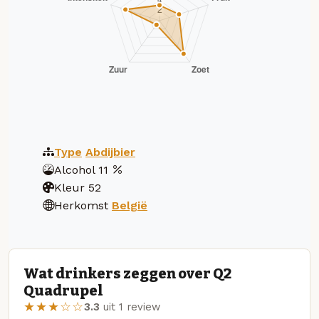
Type
Abdijbier
Alcohol
11
Kleur
52
Herkomst
België
Wat drinkers zeggen over Q2
Quadrupel
★★★☆☆
3.3
uit 1 review