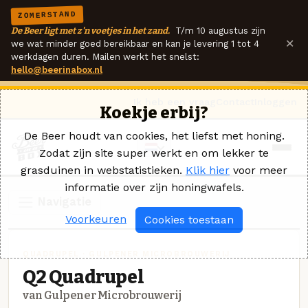
ZOMERSTAND
De Beer ligt met z'n voetjes in het zand.
T/m 10 augustus zijn
×
we wat minder goed bereikbaar en kan je levering 1 tot 4
werkdagen duren. Mailen werkt het snelst:
hello@beerinabox.nl
Ik heb een vraag
Contact
Inloggen
Koekje erbij?
De Beer houdt van cookies, het liefst met honing.
Zodat zijn site super werkt en om lekker te
grasduinen in webstatistieken.
Klik hier
voor meer
informatie over zijn honingwafels.
Navigatie
Voorkeuren
Cookies toestaan
QUADRUPEL · GULPENER MICROBROUWERIJ
Q2 Quadrupel
van Gulpener Microbrouwerij