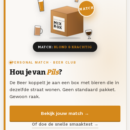
MATCH
DEZE MAAND
MIX
BOX
8 BIEREN
MATCH:
BLOND & KRACHTIG
PERSONAL MATCH · BEER CLUB
Hou je van
Pils
?
De Beer koppelt je aan een box met bieren die in
dezelfde straat wonen. Geen standaard pakket.
Gewoon raak.
Bekijk jouw match →
Of doe de snelle smaaktest →