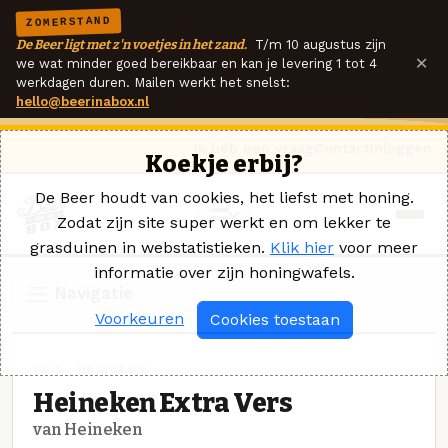
ZOMERSTAND
De Beer ligt met z'n voetjes in het zand.
T/m 10 augustus zijn
×
we wat minder goed bereikbaar en kan je levering 1 tot 4
werkdagen duren. Mailen werkt het snelst:
hello@beerinabox.nl
Ik heb een vraag
Contact
Inloggen
Koekje erbij?
De Beer houdt van cookies, het liefst met honing.
Zodat zijn site super werkt en om lekker te
grasduinen in webstatistieken.
Klik hier
voor meer
informatie over zijn honingwafels.
Navigatie
Voorkeuren
Cookies toestaan
PILS · HEINEKEN
Heineken Extra Vers
van Heineken