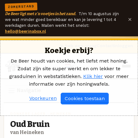
ZOMERSTAND
De Beer ligt met z'n voetjes in het zand.
T/m 10 augustus zijn
×
we wat minder goed bereikbaar en kan je levering 1 tot 4
werkdagen duren. Mailen werkt het snelst:
hello@beerinabox.nl
Ik heb een vraag
Contact
Inloggen
Koekje erbij?
De Beer houdt van cookies, het liefst met honing.
Zodat zijn site super werkt en om lekker te
grasduinen in webstatistieken.
Klik hier
voor meer
informatie over zijn honingwafels.
Navigatie
Voorkeuren
Cookies toestaan
DONKERE LAGER · HEINEKEN
Oud Bruin
van Heineken