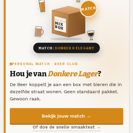
MATCH
DEZE MAAND
MIX
BOX
8 BIEREN
MATCH:
DONKER & ELEGANT
PERSONAL MATCH · BEER CLUB
Hou je van
Donkere Lager
?
De Beer koppelt je aan een box met bieren die in
dezelfde straat wonen. Geen standaard pakket.
Gewoon raak.
Bekijk jouw match →
Of doe de snelle smaaktest →