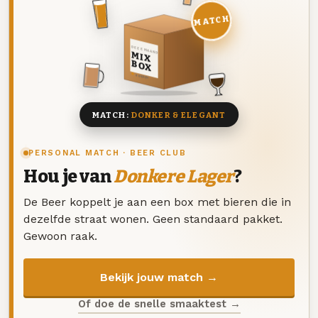
MATCH
DEZE MAAND
MIX
BOX
8 BIEREN
MATCH:
DONKER & ELEGANT
PERSONAL MATCH · BEER CLUB
Hou je van
Donkere Lager
?
De Beer koppelt je aan een box met bieren die in
dezelfde straat wonen. Geen standaard pakket.
Gewoon raak.
Bekijk jouw match →
Of doe de snelle smaaktest →