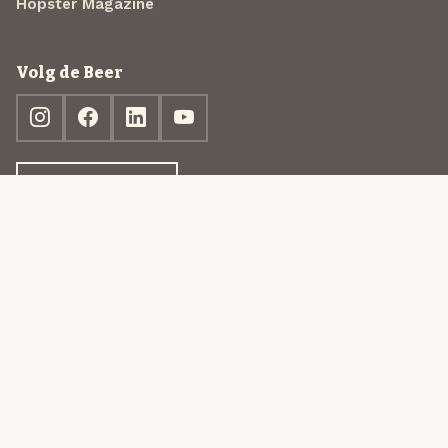
Hopster Magazine
Volg de Beer
Ontdek jouw box
© 2013-2026 Beer in a Box BV