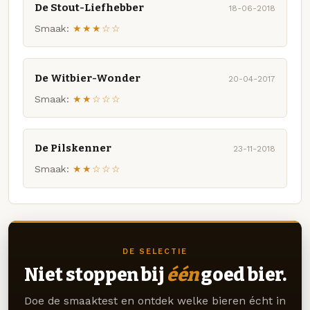
De Stout-Liefhebber
18-06-2018
Smaak:
★★★☆☆
De Witbier-Wonder
20-04-2017
Smaak:
★★☆☆☆
De Pilskenner
23-11-2018
Smaak:
★★☆☆☆
DE SELECTIE
Niet stoppen bij
één
goed bier.
Doe de smaaktest en ontdek welke bieren écht in