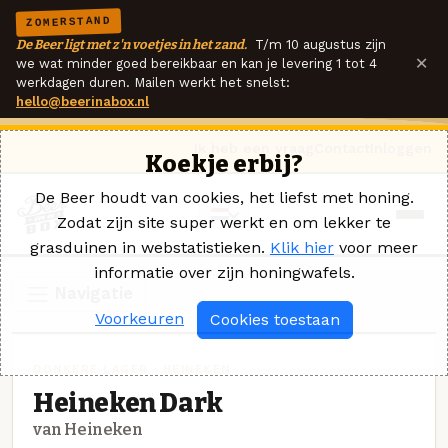
ZOMERSTAND
De Beer ligt met z'n voetjes in het zand.
T/m 10 augustus zijn
×
we wat minder goed bereikbaar en kan je levering 1 tot 4
werkdagen duren. Mailen werkt het snelst:
hello@beerinabox.nl
Ik heb een vraag
Contact
Inloggen
Koekje erbij?
De Beer houdt van cookies, het liefst met honing.
Zodat zijn site super werkt en om lekker te
grasduinen in webstatistieken.
Klik hier
voor meer
informatie over zijn honingwafels.
Navigatie
Voorkeuren
Cookies toestaan
DONKERE LAGER · HEINEKEN
Heineken Dark
van Heineken