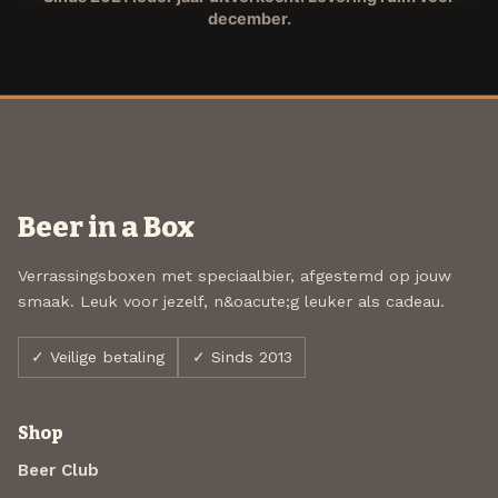
december.
Beer in a Box
Verrassingsboxen met speciaalbier, afgestemd op jouw
smaak. Leuk voor jezelf, n&oacute;g leuker als cadeau.
✓ Veilige betaling
✓ Sinds 2013
Shop
Beer Club