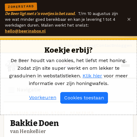
ZOMERSTAND
De Beer ligt met z'n voetjes in het zand.
T/m 10 augustus zijn
×
we wat minder goed bereikbaar en kan je levering 1 tot 4
werkdagen duren. Mailen werkt het snelst:
hello@beerinabox.nl
Ik heb een vraag
Contact
Inloggen
Koekje erbij?
De Beer houdt van cookies, het liefst met honing.
Zodat zijn site super werkt en om lekker te
grasduinen in webstatistieken.
Klik hier
voor meer
informatie over zijn honingwafels.
Navigatie
Voorkeuren
Cookies toestaan
RUSSIAN IMPERIAL STOUT · HENKEBIER
Bakkie Doen
van HenkeBier