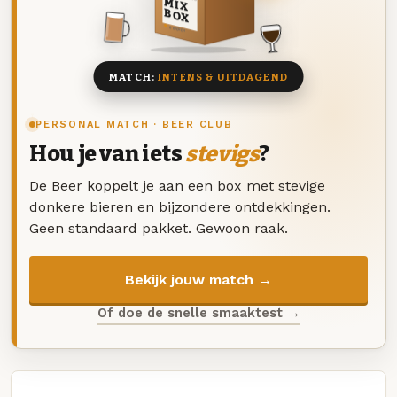
MIX
BOX
8 BIEREN
MATCH:
INTENS & UITDAGEND
PERSONAL MATCH · BEER CLUB
Hou je van iets
stevigs
?
De Beer koppelt je aan een box met stevige
donkere bieren en bijzondere ontdekkingen.
Geen standaard pakket. Gewoon raak.
Bekijk jouw match →
Of doe de snelle smaaktest →