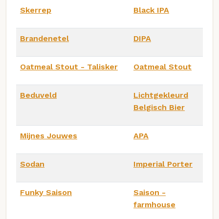
Skerrep
Black IPA
Brandenetel
DIPA
Oatmeal Stout - Talisker
Oatmeal Stout
Beduveld
Lichtgekleurd
Belgisch Bier
Mijnes Jouwes
APA
Sodan
Imperial Porter
Funky Saison
Saison -
farmhouse