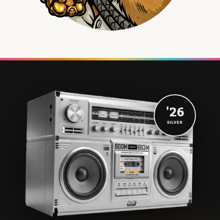
'26
SILVER