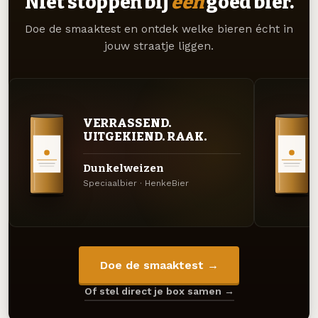
Niet stoppen bij
één
goed bier.
Doe de smaaktest en ontdek welke bieren écht in
jouw straatje liggen.
VERRASSEND.
UITGEKIEND. RAAK.
Dunkelweizen
Speciaalbier · HenkeBier
Doe de smaaktest →
Of stel direct je box samen →