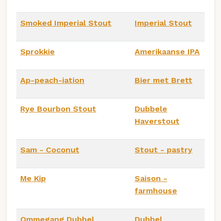
Smoked Imperial Stout
Imperial Stout
Sprokkie
Amerikaanse IPA
Ap-peach-iation
Bier met Brett
Rye Bourbon Stout
Dubbele
Haverstout
Sam - Coconut
Stout - pastry
Me Kip
Saison -
farmhouse
Ommegang Dubbel
Dubbel