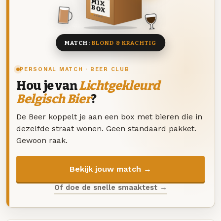
MIX
BOX
8 BIEREN
MATCH:
BLOND & KRACHTIG
PERSONAL MATCH · BEER CLUB
Hou je van
Lichtgekleurd
Belgisch Bier
?
De Beer koppelt je aan een box met bieren die in
dezelfde straat wonen. Geen standaard pakket.
Gewoon raak.
Bekijk jouw match →
Of doe de snelle smaaktest →