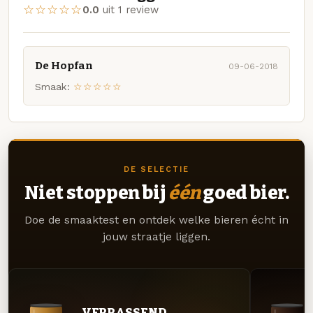
☆☆☆☆☆
0.0
uit 1 review
De Hopfan
09-06-2018
Smaak:
☆☆☆☆☆
DE SELECTIE
Niet stoppen bij
één
goed bier.
Doe de smaaktest en ontdek welke bieren écht in
jouw straatje liggen.
VERRASSEND.