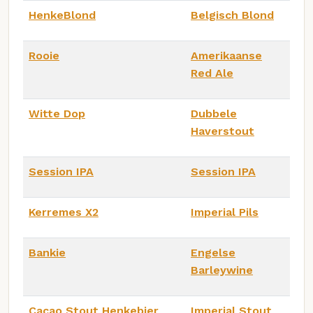
HenkeBlond
Belgisch Blond
Rooie
Amerikaanse
Red Ale
Witte Dop
Dubbele
Haverstout
Session IPA
Session IPA
Kerremes X2
Imperial Pils
Bankie
Engelse
Barleywine
Cacao Stout Henkebier
Imperial Stout