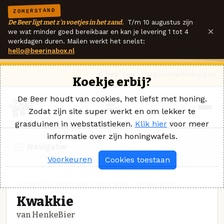
ZOMERSTAND
De Beer ligt met z'n voetjes in het zand.
T/m 10 augustus zijn
×
we wat minder goed bereikbaar en kan je levering 1 tot 4
werkdagen duren. Mailen werkt het snelst:
hello@beerinabox.nl
Ik heb een vraag
Contact
Inloggen
Koekje erbij?
De Beer houdt van cookies, het liefst met honing.
Zodat zijn site super werkt en om lekker te
grasduinen in webstatistieken.
Klik hier
voor meer
informatie over zijn honingwafels.
Navigatie
Voorkeuren
Cookies toestaan
LICHTGEKLEURD BELGISCH BIER · HENKEBIER
Kwakkie
van HenkeBier