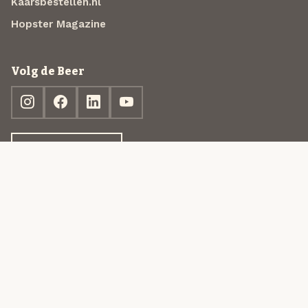
Kaarsbestellen.nl
Hopster Magazine
Volg de Beer
Ontdek jouw box
© 2013-2026 Beer in a Box BV