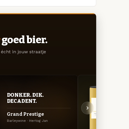
goed bier.
écht in jouw straatje
DONKER. DIK.
GOU
DECADENT.
ZAC
Grand Prestige
Trip
Barleywine · Hertog Jan
Tripel 