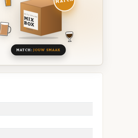
MATCH
DEZE MAAND
MIX
BOX
8 BIEREN
MATCH:
JOUW SMAAK