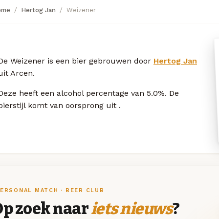
ome
Hertog Jan
Weizener
De Weizener is een bier gebrouwen door
Hertog Jan
uit Arcen.
Deze
heeft een alcohol percentage van 5.0%. De
bierstijl komt van oorsprong uit
.
ERSONAL MATCH · BEER CLUB
Op zoek naar
iets nieuws
?