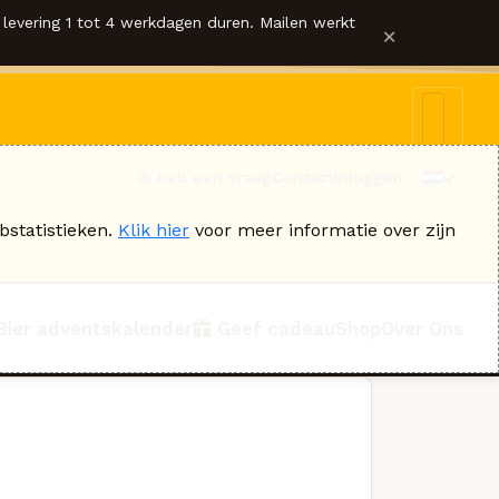
levering 1 tot 4 werkdagen duren. Mailen werkt
×
Ik heb een vraag
Contact
Inloggen
bstatistieken.
Klik hier
voor meer informatie over zijn
Bier adventskalender
Geef cadeau
Shop
Over Ons