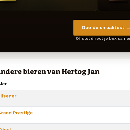
Doe de smaaktest 
Of stel direct je box sam
ndere bieren van Hertog Jan
ier
Pilsener
Grand Prestige
ripel