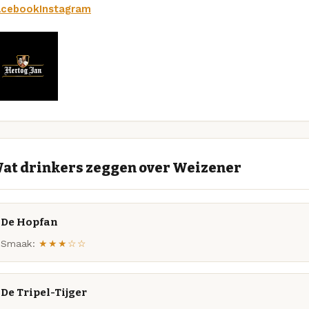
acebook
Instagram
at drinkers zeggen over Weizener
De Hopfan
Smaak:
★★★☆☆
De Tripel-Tijger