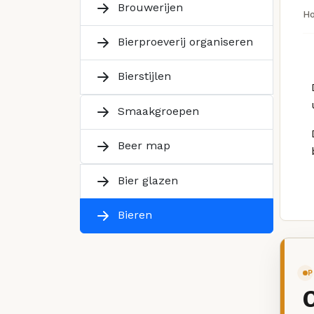
Brouwerijen
H
Bierproeverij organiseren
Bierstijlen
Smaakgroepen
Beer map
Bier glazen
Bieren
P