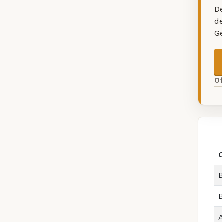
De
d
G
O
B