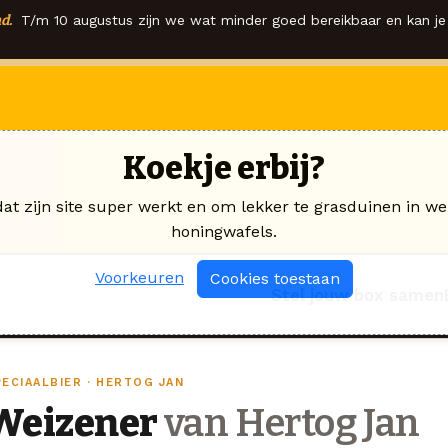
d.
T/m 10 augustus zijn we wat minder goed bereikbaar en kan je 
Koekje erbij?
dat zijn site super werkt en om lekker te grasduinen in we
honingwafels.
Voorkeuren
Cookies toestaan
Stel jouw box samen
PECIAALBIER · HERTOG JAN
Weizener
van Hertog Jan