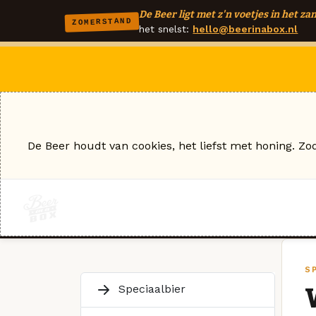
De Beer ligt met z'n voetjes in het zan
ZOMERSTAND
het snelst:
hello@beerinabox.nl
De Beer houdt van cookies, het liefst met honing. Zo
S
Speciaalbier