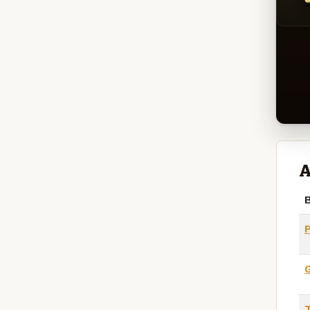
A
B
T