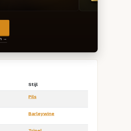
→
en →
Stijl
Pils
Barleywine
Tripel