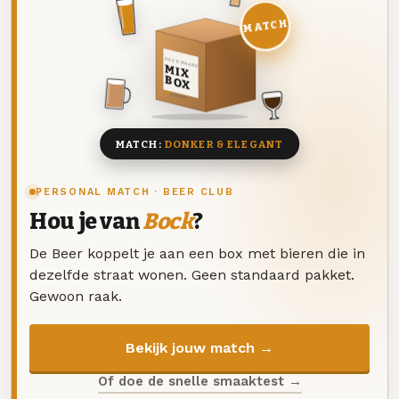
MATCH
DEZE MAAND
MIX
BOX
8 BIEREN
MATCH:
DONKER & ELEGANT
PERSONAL MATCH · BEER CLUB
Hou je van
Bock
?
De Beer koppelt je aan een box met bieren die in
dezelfde straat wonen. Geen standaard pakket.
Gewoon raak.
Bekijk jouw match →
Of doe de snelle smaaktest →