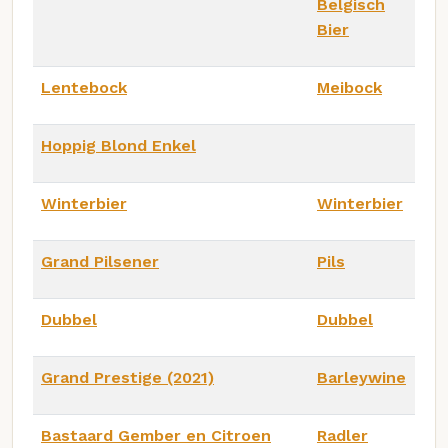
Belgisch
Bier
Lentebock
Meibock
Hoppig Blond Enkel
Winterbier
Winterbier
Grand Pilsener
Pils
Dubbel
Dubbel
Grand Prestige (2021)
Barleywine
Bastaard Gember en Citroen
Radler