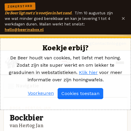
ZOMERSTAND
De Beer ligt met z'n voetjes in het zand.
T/m 10 augustus zijn
×
we wat minder goed bereikbaar en kan je levering 1 tot 4
werkdagen duren. Mailen werkt het snelst:
hello@beerinabox.nl
Ik heb een vraag
Contact
Inloggen
Koekje erbij?
De Beer houdt van cookies, het liefst met honing.
Zodat zijn site super werkt en om lekker te
grasduinen in webstatistieken.
Klik hier
voor meer
informatie over zijn honingwafels.
Navigatie
Voorkeuren
Cookies toestaan
BOCK · HERTOG JAN
Bockbier
van Hertog Jan