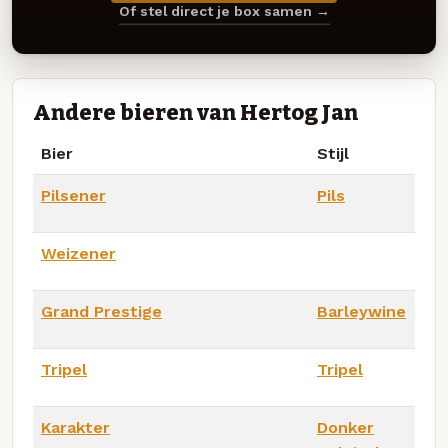
Of stel direct je box samen →
Andere bieren van Hertog Jan
Bier
Stijl
Pilsener
Pils
Weizener
Grand Prestige
Barleywine
Tripel
Tripel
Karakter
Donker