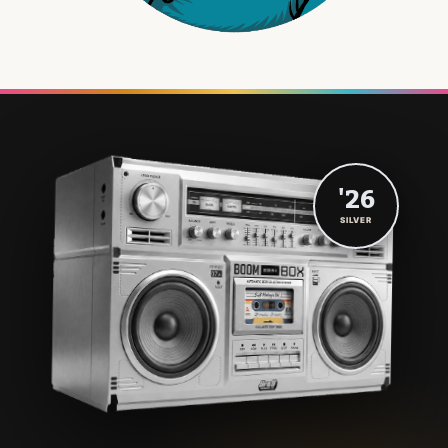
'26
SILVER