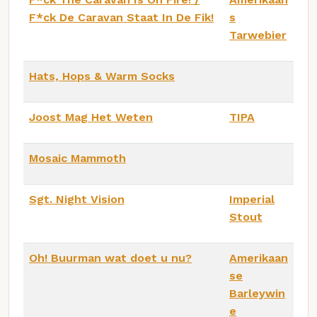
F*ck De Caravan Staat In De Fik!
s
Tarwebier
Hats, Hops & Warm Socks
Joost Mag Het Weten
TIPA
Mosaic Mammoth
Sgt. Night Vision
Imperial
Stout
Oh! Buurman wat doet u nu?
Amerikaan
se
Barleywin
e