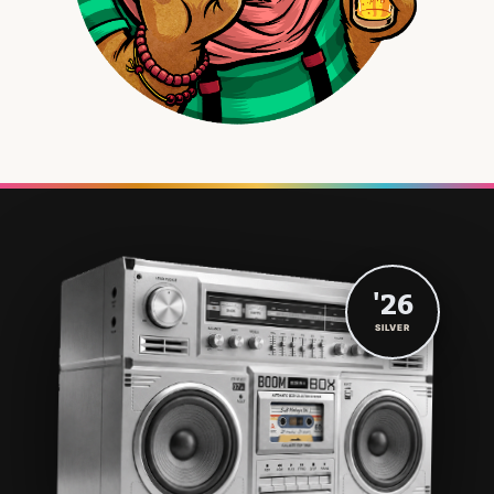
'26
SILVER