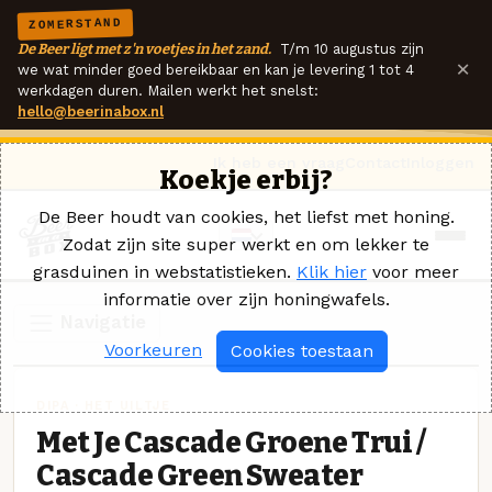
ZOMERSTAND
De Beer ligt met z'n voetjes in het zand.
T/m 10 augustus zijn
×
we wat minder goed bereikbaar en kan je levering 1 tot 4
werkdagen duren. Mailen werkt het snelst:
hello@beerinabox.nl
Ik heb een vraag
Contact
Inloggen
Koekje erbij?
De Beer houdt van cookies, het liefst met honing.
Zodat zijn site super werkt en om lekker te
grasduinen in webstatistieken.
Klik hier
voor meer
informatie over zijn honingwafels.
Navigatie
Voorkeuren
Cookies toestaan
DIPA · HET UILTJE
Met Je Cascade Groene Trui /
Cascade Green Sweater