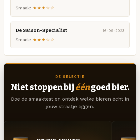
Smaak:
★★★☆☆
De Saison-Specialist
16-09-2023
Smaak:
★★★☆☆
DE SELECTIE
Niet stoppen bij
één
goed bier.
Doe de smaaktest en ontdek welke bieren écht in
jouw straatje liggen.