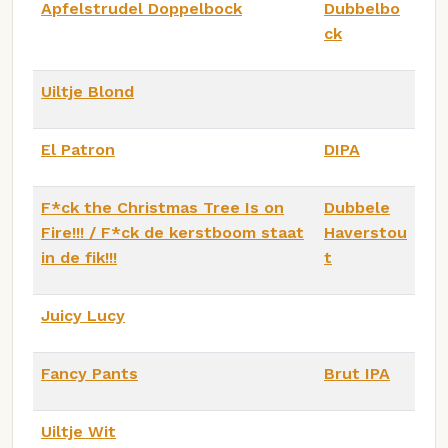
Apfelstrudel Doppelbock
Dubbelbo
ck
Uiltje Blond
El Patron
DIPA
F*ck the Christmas Tree Is on
Dubbele
Fire!!! / F*ck de kerstboom staat
Haverstou
in de fik!!!
t
Juicy Lucy
Fancy Pants
Brut IPA
Uiltje Wit