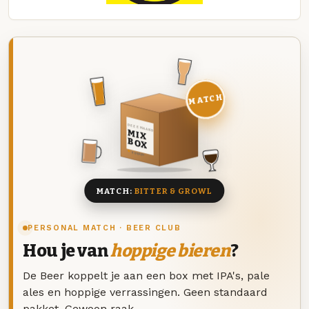
MATCH
DEZE MAAND
MIX
BOX
8 BIEREN
MATCH:
BITTER & GROWL
PERSONAL MATCH · BEER CLUB
Hou je van
hoppige bieren
?
De Beer koppelt je aan een box met IPA's, pale
ales en hoppige verrassingen. Geen standaard
pakket. Gewoon raak.