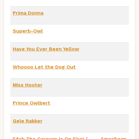
Prima Donna
Superb-Owl
Have You Ever Been Yellow
Whoooo Let the Dog Out
Miss Hooter
Prince Owlbert
Gele Rakker
F*ck The Caravan Is On Fire! /
Amerikaan