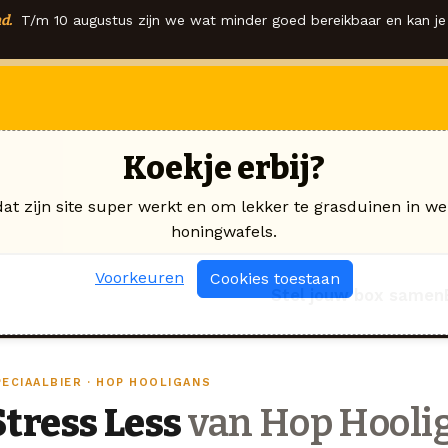
d.
T/m 10 augustus zijn we wat minder goed bereikbaar en kan je 
Koekje erbij?
dat zijn site super werkt en om lekker te grasduinen in we
honingwafels.
Voorkeuren
Cookies toestaan
Stel jouw box samen
PECIAALBIER · HOP HOOLIGANS
Stress Less
van Hop Hooli