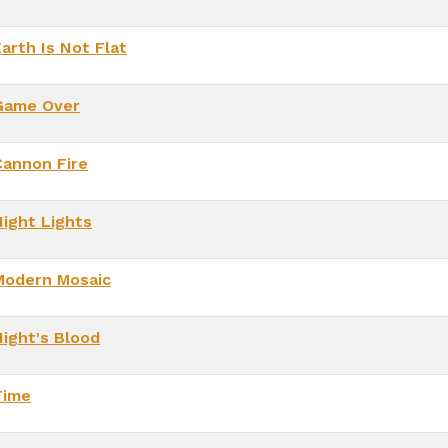
arth Is Not Flat
Game Over
Cannon Fire
Night Lights
Modern Mosaic
Night's Blood
Time