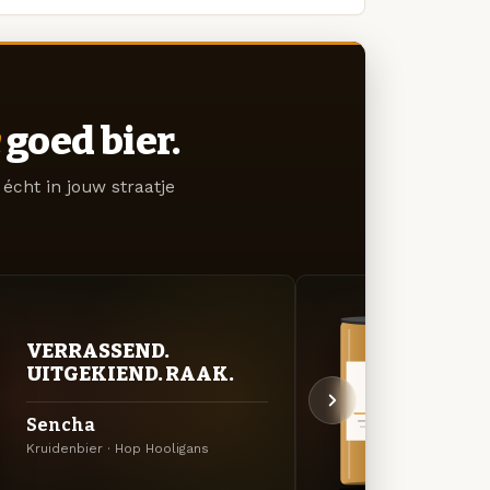
goed bier.
écht in jouw straatje
VERRASSEND.
VER
UITGEKIEND. RAAK.
UIT
Sencha
Fire
Kruidenbier · Hop Hooligans
Specia