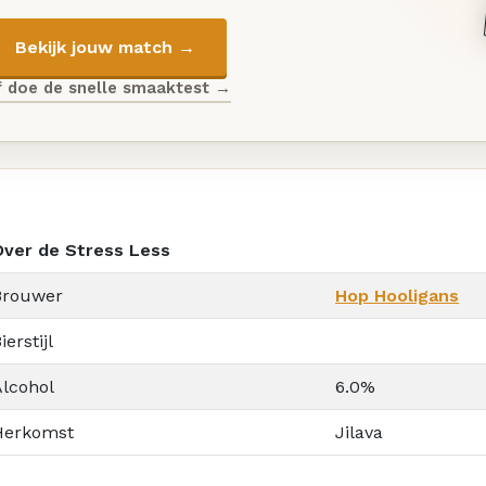
Bekijk jouw match →
f doe de snelle smaaktest →
Over de Stress Less
Brouwer
Hop Hooligans
ierstijl
Alcohol
6.0%
Herkomst
Jilava