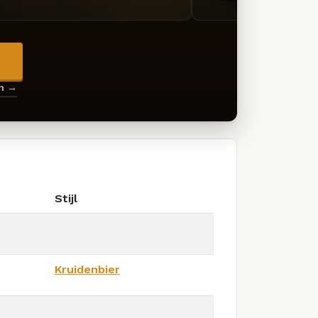
→
en →
Stijl
Kruidenbier