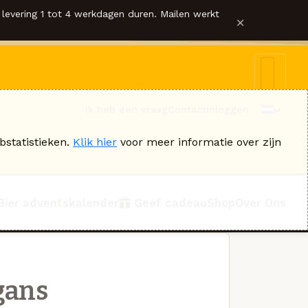
levering 1 tot 4 werkdagen duren. Mailen werkt
×
Ik heb een vraag
Contact
Inloggen
bstatistieken.
Klik hier
voor meer informatie over zijn
Bier adventskalender
Geef cadeau
Shop
Over Ons
gans