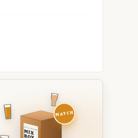
MATCH
DEZE MAAND
MIX
BOX