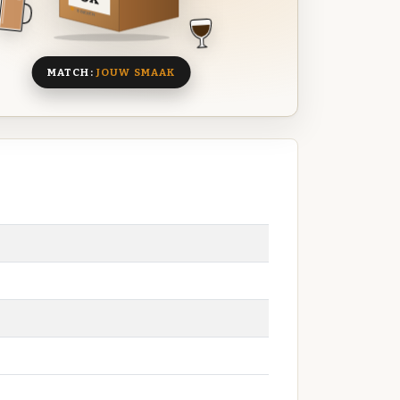
8 BIEREN
MATCH:
JOUW SMAAK