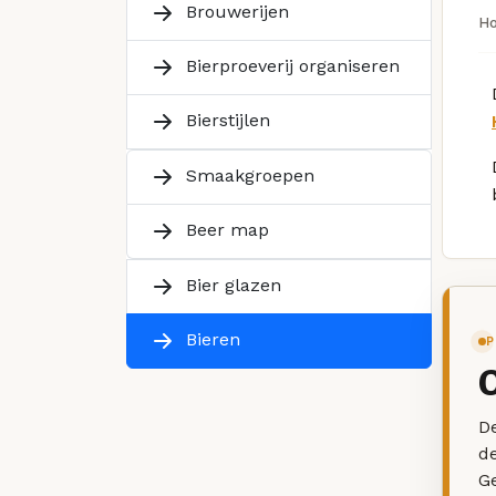
Brouwerijen
H
Bierproeverij organiseren
Bierstijlen
Smaakgroepen
Beer map
Bier glazen
Bieren
P
De
d
G