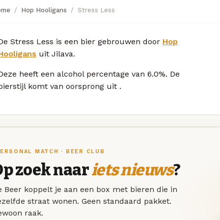
ome
Hop Hooligans
Stress Less
De Stress Less is een bier gebrouwen door
Hop
Hooligans
uit Jilava.
Deze
heeft een alcohol percentage van 6.0%. De
bierstijl komt van oorsprong uit
.
ERSONAL MATCH · BEER CLUB
Op zoek naar
iets nieuws
?
 Beer koppelt je aan een box met bieren die in
ezelfde straat wonen. Geen standaard pakket.
ewoon raak.