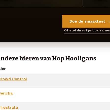
Doe de smaaktest 
Of stel direct je box sam
ndere bieren van Hop Hooligans
ier
Crowd Control
Sencha
Firestrata