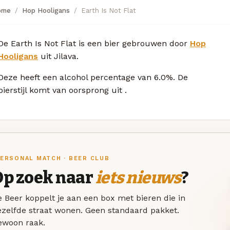
ome
Hop Hooligans
Earth Is Not Flat
De Earth Is Not Flat is een bier gebrouwen door
Hop
Hooligans
uit Jilava.
Deze
heeft een alcohol percentage van 6.0%. De
bierstijl komt van oorsprong uit
.
ERSONAL MATCH · BEER CLUB
Op zoek naar
iets nieuws
?
 Beer koppelt je aan een box met bieren die in
ezelfde straat wonen. Geen standaard pakket.
ewoon raak.