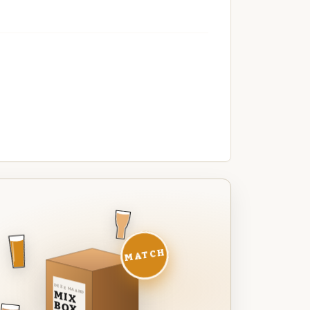
MATCH
DEZE MAAND
MIX
BOX