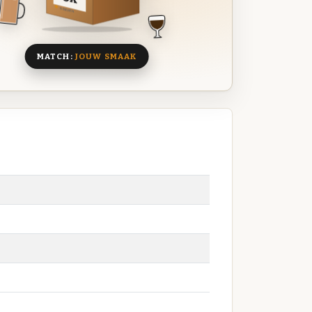
8 BIEREN
MATCH:
JOUW SMAAK