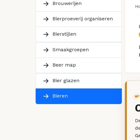
Brouwerijen
H
Bierproeverij organiseren
Bierstijlen
Smaakgroepen
Beer map
Bier glazen
Bieren
P
De
d
G