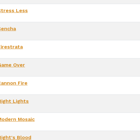
Stress Less
Sencha
Firestrata
Game Over
Cannon Fire
Night Lights
Modern Mosaic
Night's Blood