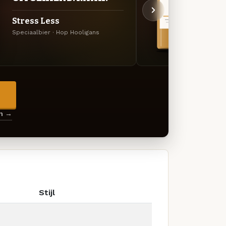
Stress Less
Sen
Speciaalbier · Hop Hooligans
Kruide
→
en →
Stijl