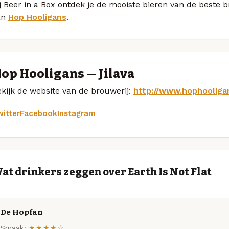
j Beer in a Box ontdek je de mooiste bieren van de beste b
an
Hop Hooligans
.
op Hooligans — Jilava
kijk de website van de brouwerij:
http://www.hophooliga
itter
Facebook
Instagram
at drinkers zeggen over Earth Is Not Flat
De Hopfan
Smaak:
★★★★☆