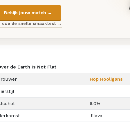
Bekijk jouw match →
f doe de snelle smaaktest →
Over de Earth Is Not Flat
Brouwer
Hop Hooligans
ierstijl
Alcohol
6.0%
Herkomst
Jilava