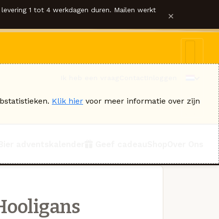
levering 1 tot 4 werkdagen duren. Mailen werkt
×
Ik heb een vraag
Contact
Inloggen
bstatistieken.
Klik hier
voor meer informatie over zijn
Bier adventskalender
Geef cadeau
Shop
Over Ons
Hooligans