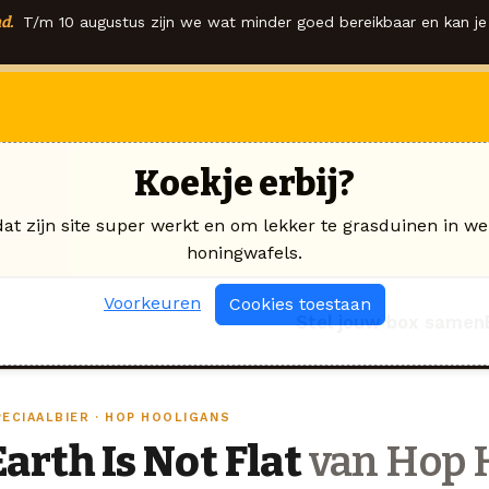
d.
T/m 10 augustus zijn we wat minder goed bereikbaar en kan je 
Koekje erbij?
dat zijn site super werkt en om lekker te grasduinen in we
honingwafels.
Voorkeuren
Cookies toestaan
Stel jouw box samen
PECIAALBIER · HOP HOOLIGANS
Earth Is Not Flat
van Hop 