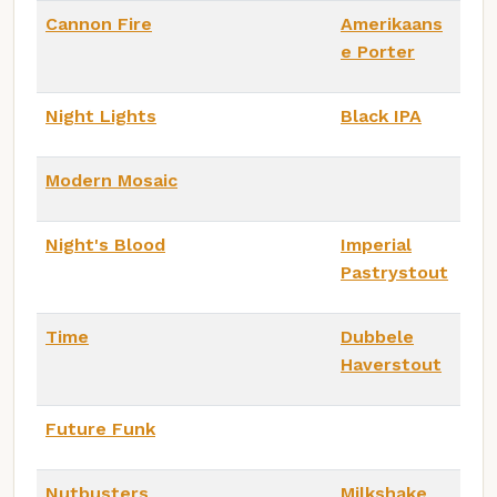
Cannon Fire
Amerikaans
e Porter
Night Lights
Black IPA
Modern Mosaic
Night's Blood
Imperial
Pastrystout
Time
Dubbele
Haverstout
Future Funk
Nutbusters
Milkshake