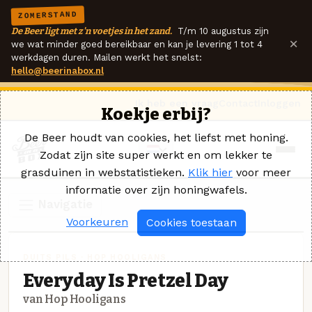
ZOMERSTAND
De Beer ligt met z'n voetjes in het zand.
T/m 10 augustus zijn
×
we wat minder goed bereikbaar en kan je levering 1 tot 4
werkdagen duren. Mailen werkt het snelst:
hello@beerinabox.nl
Ik heb een vraag
Contact
Inloggen
Koekje erbij?
De Beer houdt van cookies, het liefst met honing.
Zodat zijn site super werkt en om lekker te
grasduinen in webstatistieken.
Klik hier
voor meer
informatie over zijn honingwafels.
Navigatie
Voorkeuren
Cookies toestaan
DUITS PILS · HOP HOOLIGANS
Everyday Is Pretzel Day
van Hop Hooligans