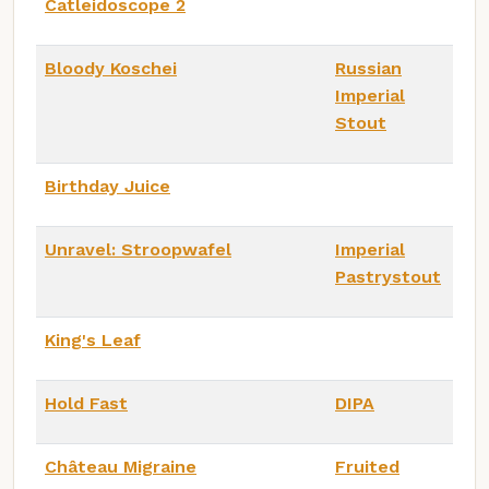
Catleidoscope 2
Bloody Koschei
Russian
Imperial
Stout
Birthday Juice
Unravel: Stroopwafel
Imperial
Pastrystout
King's Leaf
Hold Fast
DIPA
Château Migraine
Fruited