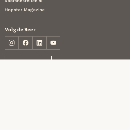
Kaarsbestellen.nl
Hopster Magazine
Volg de Beer
Ontdek jouw box
© 2013-2026 Beer in a Box BV