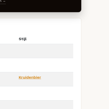
en →
Stijl
Kruidenbier