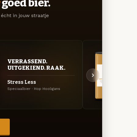
goed bier.
écht in jouw straatje
VERRASSEND.
VER
UITGEKIEND. RAAK.
UIT
Stress Less
Sen
Speciaalbier · Hop Hooligans
Kruide
→