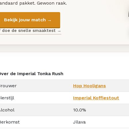
tandaard pakket. Gewoon raak.
Bekijk jouw match →
f doe de snelle smaaktest →
Over de Imperial Tonka Rush
Brouwer
Hop Hooligans
ierstijl
Imperial Koffiestout
Alcohol
10.0%
Herkomst
Jilava