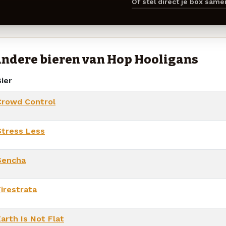
Of stel direct je box sam
ndere bieren van Hop Hooligans
ier
Crowd Control
Stress Less
Sencha
Firestrata
arth Is Not Flat