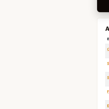
A
B
E