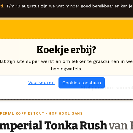
d.
T/m 10 augustus zijn we wat minder goed bereikbaar en kan je 
Koekje erbij?
dat zijn site super werkt en om lekker te grasduinen in we
honingwafels.
Voorkeuren
Cookies toestaan
Stel jouw box samen
MPERIAL KOFFIESTOUT · HOP HOOLIGANS
Imperial Tonka Rush
van 