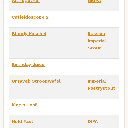
All Together
NEIPA
Catleidoscope 2
Bloody Koschei
Russian
Imperial
Stout
Birthday Juice
Unravel: Stroopwafel
Imperial
Pastrystout
King's Leaf
Hold Fast
DIPA