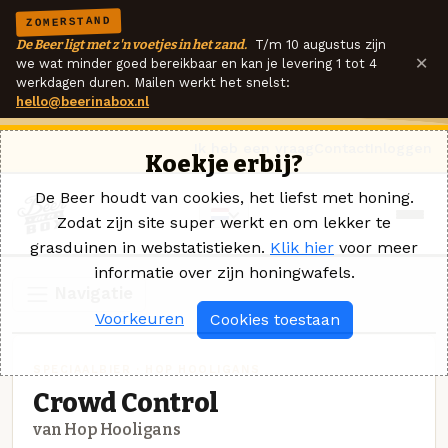
ZOMERSTAND
De Beer ligt met z'n voetjes in het zand.
T/m 10 augustus zijn
×
we wat minder goed bereikbaar en kan je levering 1 tot 4
werkdagen duren. Mailen werkt het snelst:
hello@beerinabox.nl
Ik heb een vraag
Contact
Inloggen
Koekje erbij?
De Beer houdt van cookies, het liefst met honing.
Zodat zijn site super werkt en om lekker te
grasduinen in webstatistieken.
Klik hier
voor meer
informatie over zijn honingwafels.
Navigatie
Voorkeuren
Cookies toestaan
SPECIAALBIER · HOP HOOLIGANS
Crowd Control
van Hop Hooligans