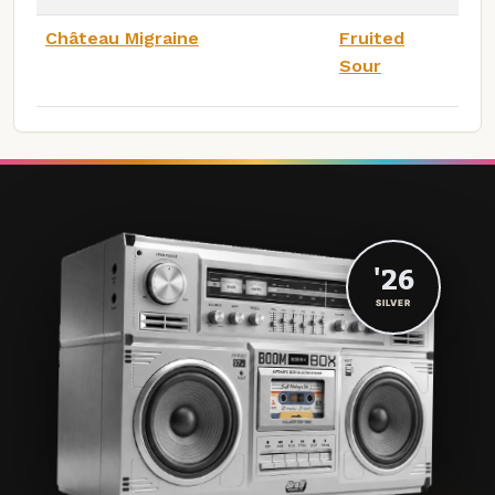
Château Migraine
Fruited
Sour
'26
SILVER