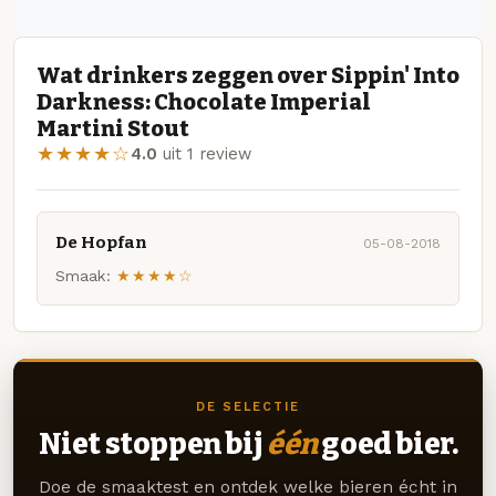
Wat drinkers zeggen over Sippin' Into
Darkness: Chocolate Imperial
Martini Stout
★★★★☆
4.0
uit 1 review
De Hopfan
05-08-2018
Smaak:
★★★★☆
DE SELECTIE
Niet stoppen bij
één
goed bier.
Doe de smaaktest en ontdek welke bieren écht in