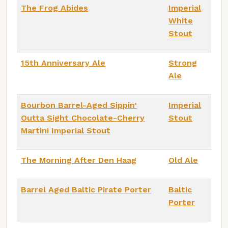
The Frog Abides
Imperial
White
Stout
15th Anniversary Ale
Strong
Ale
Bourbon Barrel-Aged Sippin'
Imperial
Outta Sight Chocolate-Cherry
Stout
Martini Imperial Stout
The Morning After Den Haag
Old Ale
Barrel Aged Baltic Pirate Porter
Baltic
Porter