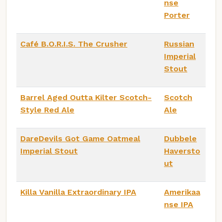
nse
Porter
Café B.O.R.I.S. The Crusher
Russian
Imperial
Stout
Barrel Aged Outta Kilter Scotch-
Scotch
Style Red Ale
Ale
DareDevils Got Game Oatmeal
Dubbele
Imperial Stout
Haversto
ut
Killa Vanilla Extraordinary IPA
Amerikaa
nse IPA