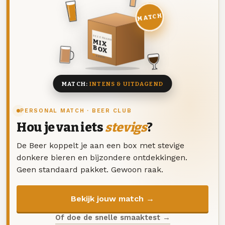
MATCH
DEZE MAAND
MIX
BOX
8 BIEREN
MATCH:
INTENS & UITDAGEND
PERSONAL MATCH · BEER CLUB
Hou je van iets
stevigs
?
De Beer koppelt je aan een box met stevige
donkere bieren en bijzondere ontdekkingen.
Geen standaard pakket. Gewoon raak.
Bekijk jouw match →
Of doe de snelle smaaktest →