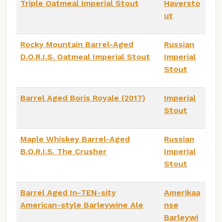
Triple Oatmeal Imperial Stout
Haversto
ut
Rocky Mountain Barrel-Aged
Russian
D.O.R.I.S. Oatmeal Imperial Stout
Imperial
Stout
Barrel Aged Boris Royale (2017)
Imperial
Stout
Maple Whiskey Barrel-Aged
Russian
B.O.R.I.S. The Crusher
Imperial
Stout
Barrel Aged In-TEN-sity
Amerikaa
American-style Barleywine Ale
nse
Barleywi