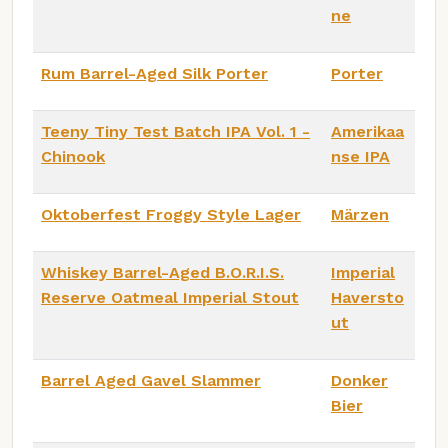
ne
Rum Barrel-Aged Silk Porter
Porter
Teeny Tiny Test Batch IPA Vol. 1 -
Amerikaa
Chinook
nse IPA
Oktoberfest Froggy Style Lager
Märzen
Whiskey Barrel-Aged B.O.R.I.S.
Imperial
Reserve Oatmeal Imperial Stout
Haversto
ut
Barrel Aged Gavel Slammer
Donker
Bier