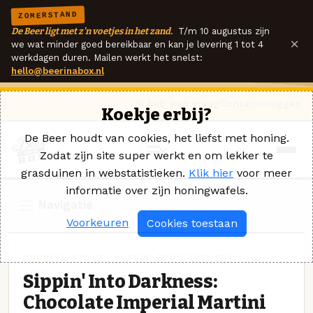
ZOMERSTAND
De Beer ligt met z'n voetjes in het zand.
T/m 10 augustus zijn
×
we wat minder goed bereikbaar en kan je levering 1 tot 4
werkdagen duren. Mailen werkt het snelst:
hello@beerinabox.nl
Ik heb een vraag
Contact
Inloggen
Koekje erbij?
De Beer houdt van cookies, het liefst met honing.
Zodat zijn site super werkt en om lekker te
grasduinen in webstatistieken.
Klik hier
voor meer
informatie over zijn honingwafels.
Navigatie
Voorkeuren
Cookies toestaan
DUBBELE STOUT · HOPPIN' FROG BREWERY
Sippin' Into Darkness:
Chocolate Imperial Martini