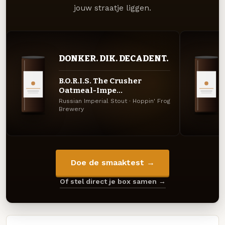
jouw straatje liggen.
DONKER. DIK. DECADENT.
B.O.R.I.S. The Crusher
Oatmeal-Impe...
Russian Imperial Stout · Hoppin' Frog
Brewery
Doe de smaaktest →
Of stel direct je box samen →