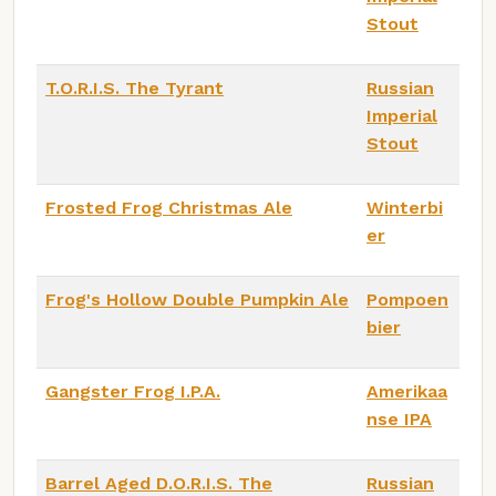
Stout
T.O.R.I.S. The Tyrant
Russian
Imperial
Stout
Frosted Frog Christmas Ale
Winterbi
er
Frog's Hollow Double Pumpkin Ale
Pompoen
bier
Gangster Frog I.P.A.
Amerikaa
nse IPA
Barrel Aged D.O.R.I.S. The
Russian