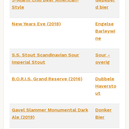
Style
d bier
New Years Eve (2018)
Engelse
Barleywi
ne
S.S. Stout Scandinavian Sour
Sour -
Imperial Stout
overig
B.O.R.I.S. Grand Reserve (2016)
Dubbele
Haversto
ut
Gavel Slammer Monumental Dark
Donker
Ale (2019)
Bier