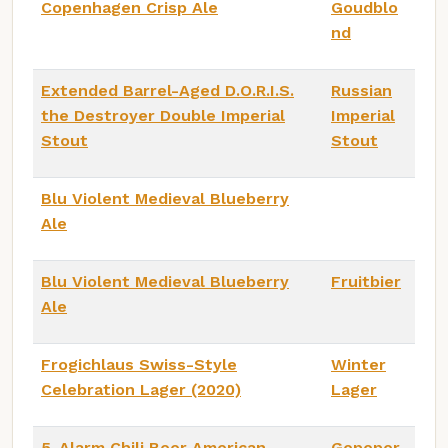
Copenhagen Crisp Ale
Goudblo
nd
Extended Barrel-Aged D.O.R.I.S.
Russian
the Destroyer Double Imperial
Imperial
Stout
Stout
Blu Violent Medieval Blueberry
Ale
Blu Violent Medieval Blueberry
Fruitbier
Ale
Frogichlaus Swiss-Style
Winter
Celebration Lager (2020)
Lager
5-Alarm Chili Beer American-
Gepeper