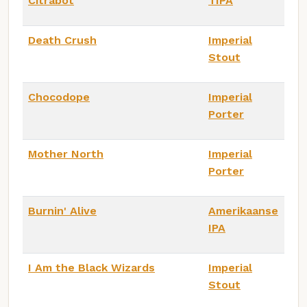
Citrabot
TIPA
Death Crush
Imperial
Stout
Chocodope
Imperial
Porter
Mother North
Imperial
Porter
Burnin' Alive
Amerikaanse
IPA
I Am the Black Wizards
Imperial
Stout