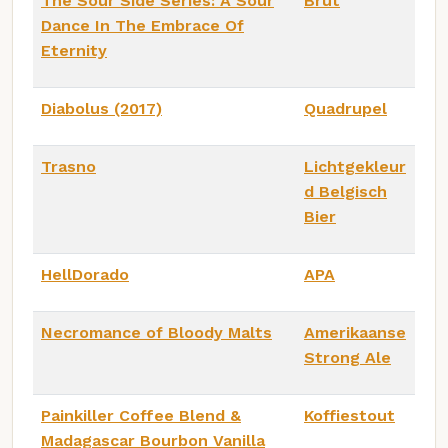
The Sour Side Series: A Sour
Brut
Dance In The Embrace Of
Eternity
Diabolus (2017)
Quadrupel
Trasno
Lichtgekleur
d Belgisch
Bier
HellDorado
APA
Necromance of Bloody Malts
Amerikaanse
Strong Ale
Painkiller Coffee Blend &
Koffiestout
Madagascar Bourbon Vanilla