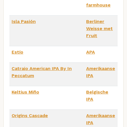
farmhouse
Isla Pasión
Berliner
Weisse met
Fruit
Estío
APA
Catraio American IPA By In
Amerikaanse
Peccatum
IPA
Keltius Miño
Belgische
IPA
Origins Cascade
Amerikaanse
IPA