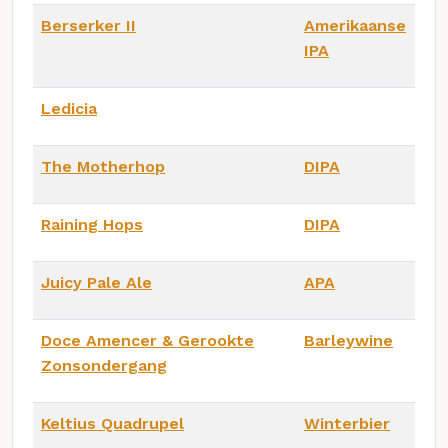
Berserker II
Amerikaanse
IPA
Ledicia
The Motherhop
DIPA
Raining Hops
DIPA
Juicy Pale Ale
APA
Doce Amencer & Gerookte
Barleywine
Zonsondergang
Keltius Quadrupel
Winterbier