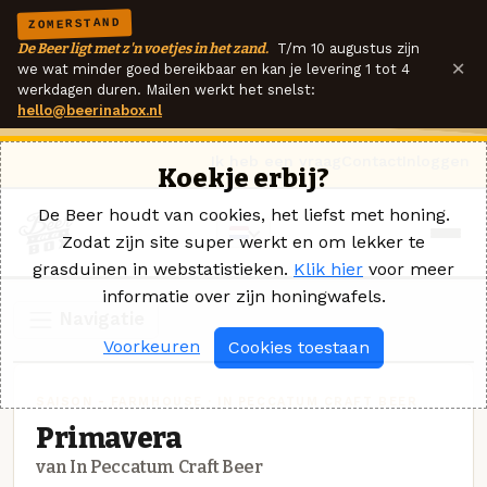
ZOMERSTAND
De Beer ligt met z'n voetjes in het zand.
T/m 10 augustus zijn
×
we wat minder goed bereikbaar en kan je levering 1 tot 4
werkdagen duren. Mailen werkt het snelst:
hello@beerinabox.nl
Ik heb een vraag
Contact
Inloggen
Koekje erbij?
De Beer houdt van cookies, het liefst met honing.
Zodat zijn site super werkt en om lekker te
grasduinen in webstatistieken.
Klik hier
voor meer
informatie over zijn honingwafels.
Navigatie
Voorkeuren
Cookies toestaan
SAISON - FARMHOUSE · IN PECCATUM CRAFT BEER
Primavera
van In Peccatum Craft Beer