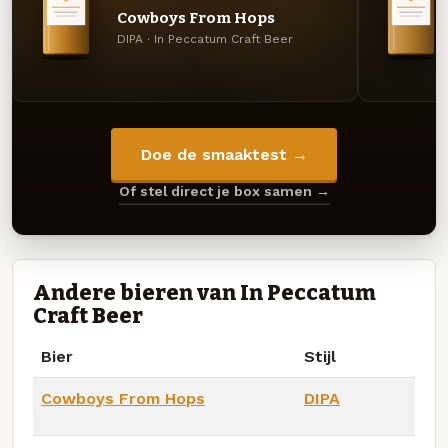
Cowboys From Hops
DIPA · In Peccatum Craft Beer
Doe de smaaktest →
Of stel direct je box samen →
Andere bieren van In Peccatum
Craft Beer
Bier
Stijl
Cowboys From Hops
DIPA