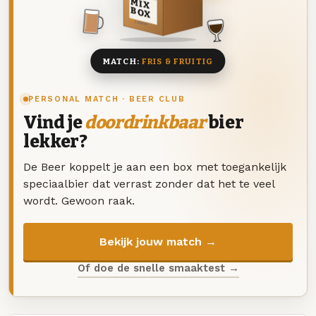
MIX
BOX
8 BIEREN
MATCH:
FRIS & FRUITIG
PERSONAL MATCH · BEER CLUB
Vind je
doordrinkbaar
bier
lekker?
De Beer koppelt je aan een box met toegankelijk
speciaalbier dat verrast zonder dat het te veel
wordt. Gewoon raak.
Bekijk jouw match →
Of doe de snelle smaaktest →