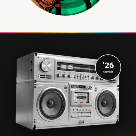
'26
SILVER