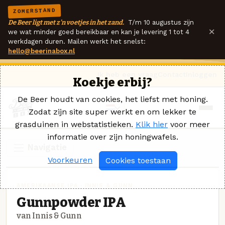
ZOMERSTAND
De Beer ligt met z'n voetjes in het zand.
T/m 10 augustus zijn
×
we wat minder goed bereikbaar en kan je levering 1 tot 4
werkdagen duren. Mailen werkt het snelst:
hello@beerinabox.nl
Ik heb een vraag
Contact
Inloggen
Koekje erbij?
De Beer houdt van cookies, het liefst met honing.
Zodat zijn site super werkt en om lekker te
grasduinen in webstatistieken.
Klik hier
voor meer
informatie over zijn honingwafels.
Navigatie
Voorkeuren
Cookies toestaan
AMERIKAANSE IPA · INNIS & GUNN
Gunnpowder IPA
van Innis & Gunn