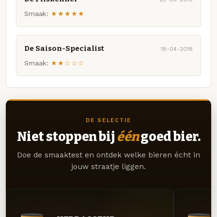
Smaak:
★★★★★
De Saison-Specialist
18-04-2018
Smaak:
★★☆☆☆
DE SELECTIE
Niet stoppen bij
één
goed bier.
Doe de smaaktest en ontdek welke bieren écht in
jouw straatje liggen.