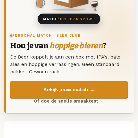
8 BIEREN
MATCH:
BITTER & GROWL
PERSONAL MATCH · BEER CLUB
Hou je van
hoppige bieren
?
De Beer koppelt je aan een box met IPA's, pale
ales en hoppige verrassingen. Geen standaard
pakket. Gewoon raak.
Bekijk jouw match →
Of doe de snelle smaaktest →