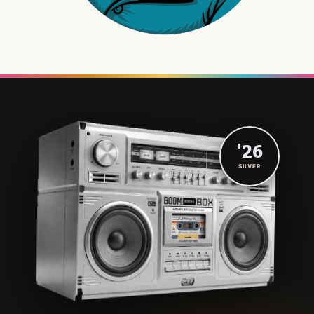
'26
SILVER