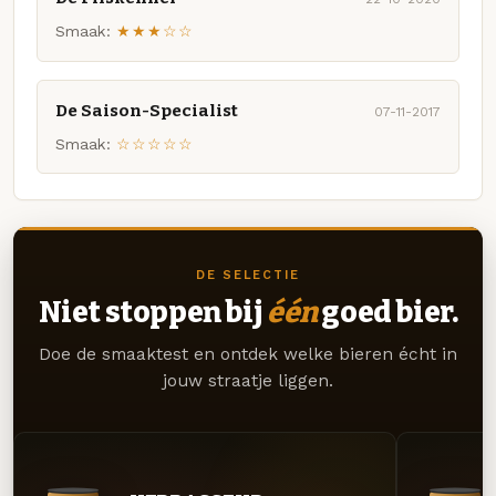
Smaak:
★★★☆☆
De Saison-Specialist
07-11-2017
Smaak:
☆☆☆☆☆
DE SELECTIE
Niet stoppen bij
één
goed bier.
Doe de smaaktest en ontdek welke bieren écht in
jouw straatje liggen.