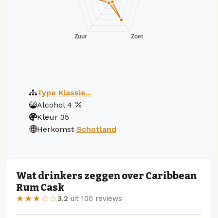
Type
Klassie...
Alcohol
4
Kleur
35
Herkomst
Schotland
Wat drinkers zeggen over Caribbean
Rum Cask
★★★☆☆
3.2
uit 100 reviews