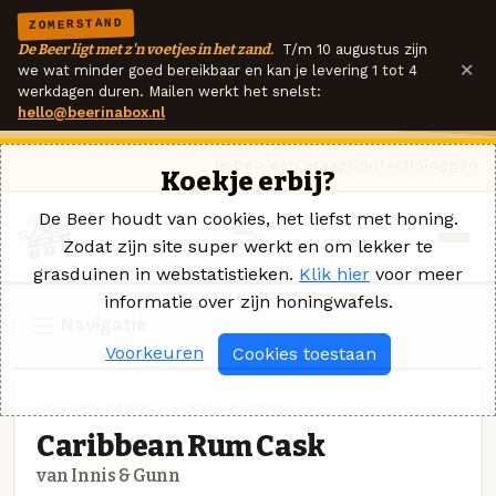
ZOMERSTAND
De Beer ligt met z'n voetjes in het zand.
T/m 10 augustus zijn
×
we wat minder goed bereikbaar en kan je levering 1 tot 4
werkdagen duren. Mailen werkt het snelst:
hello@beerinabox.nl
Ik heb een vraag
Contact
Inloggen
Koekje erbij?
De Beer houdt van cookies, het liefst met honing.
Zodat zijn site super werkt en om lekker te
grasduinen in webstatistieken.
Klik hier
voor meer
informatie over zijn honingwafels.
Navigatie
Voorkeuren
Cookies toestaan
SCHOTS EXPORT · INNIS & GUNN
Caribbean Rum Cask
van Innis & Gunn