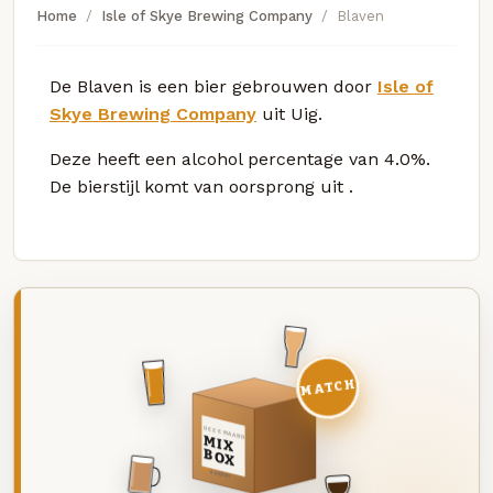
Home
Isle of Skye Brewing Company
Blaven
De Blaven is een bier gebrouwen door
Isle of
Skye Brewing Company
uit Uig.
Deze
heeft een alcohol percentage van 4.0%.
De bierstijl komt van oorsprong uit
.
MATCH
DEZE MAAND
MIX
BOX
8 BIEREN