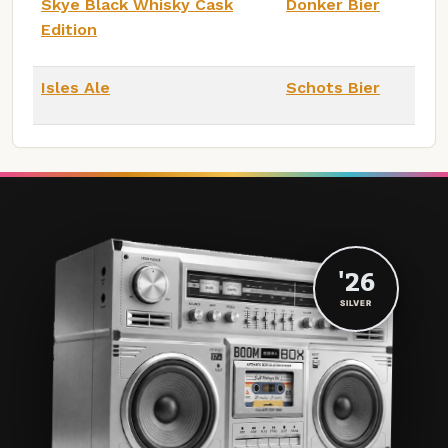
Skye Black Whisky Cask
Donker Bier
Edition
Isles Ale
Schots Bier
'26
SILVER