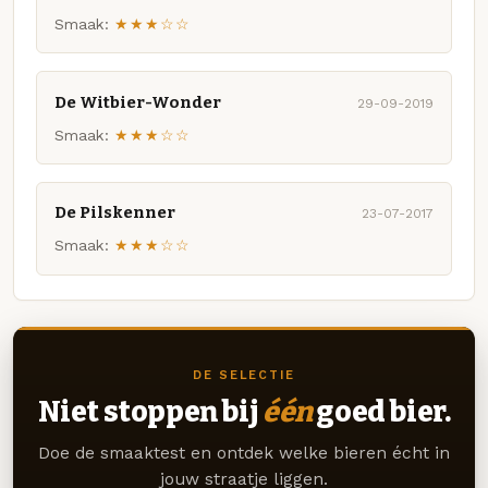
Smaak:
★★★☆☆
De Witbier-Wonder
29-09-2019
Smaak:
★★★☆☆
De Pilskenner
23-07-2017
Smaak:
★★★☆☆
DE SELECTIE
Niet stoppen bij
één
goed bier.
Doe de smaaktest en ontdek welke bieren écht in
jouw straatje liggen.