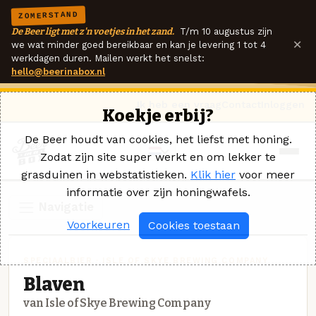
ZOMERSTAND
De Beer ligt met z'n voetjes in het zand.
T/m 10 augustus zijn
×
we wat minder goed bereikbaar en kan je levering 1 tot 4
werkdagen duren. Mailen werkt het snelst:
hello@beerinabox.nl
Ik heb een vraag
Contact
Inloggen
Koekje erbij?
De Beer houdt van cookies, het liefst met honing.
Zodat zijn site super werkt en om lekker te
grasduinen in webstatistieken.
Klik hier
voor meer
informatie over zijn honingwafels.
Navigatie
Voorkeuren
Cookies toestaan
SPECIAALBIER · ISLE OF SKYE BREWING COMPANY
Blaven
van Isle of Skye Brewing Company