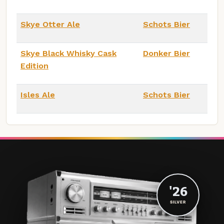
Skye Otter Ale
Schots Bier
Skye Black Whisky Cask
Donker Bier
Edition
Isles Ale
Schots Bier
'26
SILVER