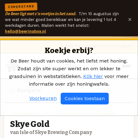
ZOMERSTAND
De Beer ligt met z'n voetjes in het zand.
T/m 10 augustus zijn
×
we wat minder goed bereikbaar en kan je levering 1 tot 4
werkdagen duren. Mailen werkt het snelst:
hello@beerinabox.nl
Ik heb een vraag
Contact
Inloggen
Koekje erbij?
De Beer houdt van cookies, het liefst met honing.
Zodat zijn site super werkt en om lekker te
grasduinen in webstatistieken.
Klik hier
voor meer
informatie over zijn honingwafels.
Navigatie
Voorkeuren
Cookies toestaan
SPECIAALBIER · ISLE OF SKYE BREWING COMPANY
Skye Gold
van Isle of Skye Brewing Company