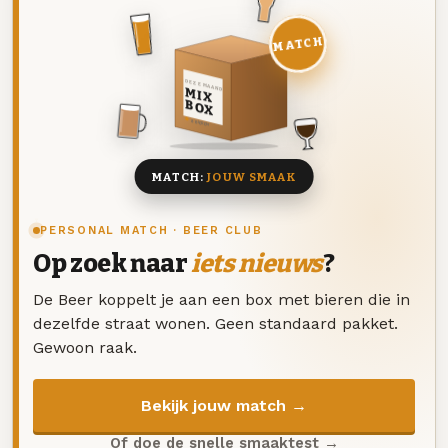
MATCH
DEZE MAAND
MIX
BOX
8 BIEREN
MATCH:
JOUW SMAAK
PERSONAL MATCH · BEER CLUB
Op zoek naar
iets nieuws
?
De Beer koppelt je aan een box met bieren die in
dezelfde straat wonen. Geen standaard pakket.
Gewoon raak.
Bekijk jouw match →
Of doe de snelle smaaktest →