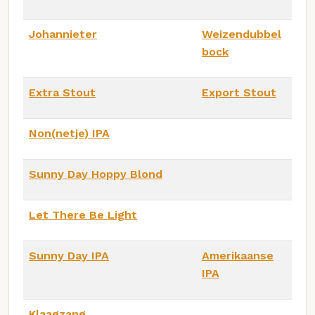
Johannieter
Weizendubbel
bock
Extra Stout
Export Stout
Non(netje) IPA
Sunny Day Hoppy Blond
Let There Be Light
Sunny Day IPA
Amerikaanse
IPA
Klaagzang