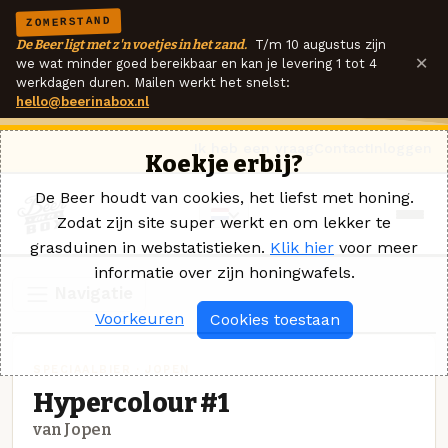
ZOMERSTAND
De Beer ligt met z'n voetjes in het zand.
T/m 10 augustus zijn
×
we wat minder goed bereikbaar en kan je levering 1 tot 4
werkdagen duren. Mailen werkt het snelst:
hello@beerinabox.nl
Ik heb een vraag
Contact
Inloggen
Koekje erbij?
De Beer houdt van cookies, het liefst met honing.
Zodat zijn site super werkt en om lekker te
grasduinen in webstatistieken.
Klik hier
voor meer
informatie over zijn honingwafels.
Navigatie
Voorkeuren
Cookies toestaan
SPECIAALBIER · JOPEN
Hypercolour #1
van Jopen