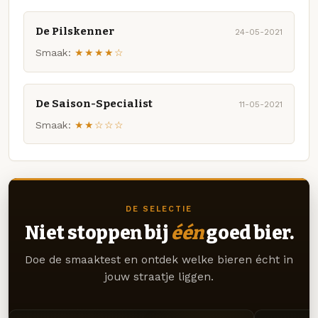
De Pilskenner
24-05-2021
Smaak:
★★★★☆
De Saison-Specialist
11-05-2021
Smaak:
★★☆☆☆
DE SELECTIE
Niet stoppen bij
één
goed bier.
Doe de smaaktest en ontdek welke bieren écht in
jouw straatje liggen.