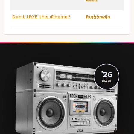
Don't tRYE this @home!!
Roggewijn
'26
SILVER