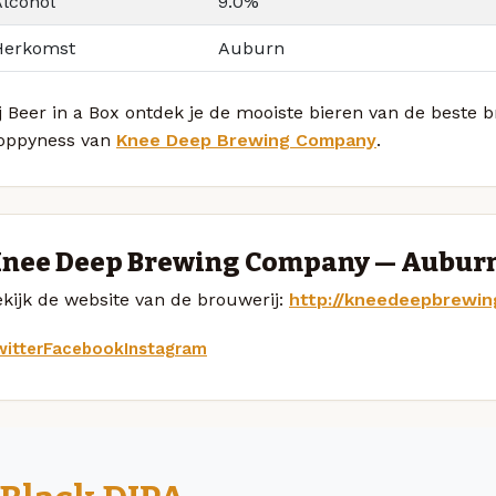
Alcohol
9.0%
Herkomst
Auburn
j Beer in a Box ontdek je de mooiste bieren van de beste 
oppyness van
Knee Deep Brewing Company
.
nee Deep Brewing Company — Aubur
kijk de website van de brouwerij:
http://kneedeepbrewin
itter
Facebook
Instagram