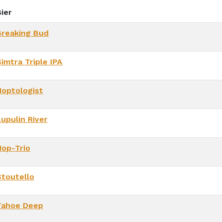
ier
Breaking Bud
imtra Triple IPA
Hoptologist
upulin River
Hop-Trio
Stoutello
Tahoe Deep