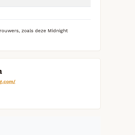
brouwers, zoals deze Midnight
n
g.com/