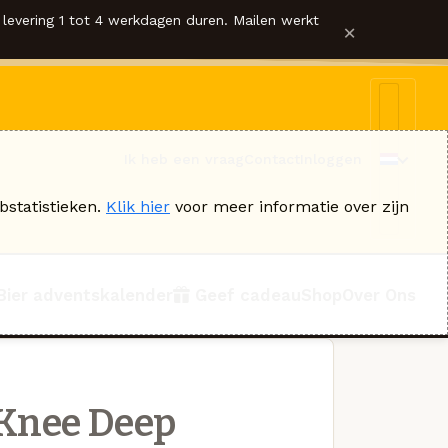
levering 1 tot 4 werkdagen duren. Mailen werkt
×
Ik heb een vraag
Contact
Inloggen
bstatistieken.
Klik hier
voor meer informatie over zijn
Bier adventskalender
Geef cadeau
Shop
Over Ons
Knee Deep