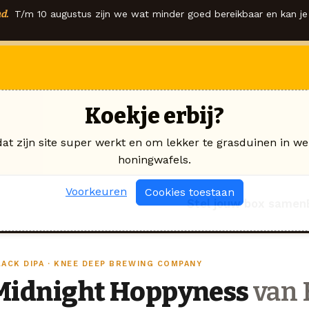
d.
T/m 10 augustus zijn we wat minder goed bereikbaar en kan je 
Koekje erbij?
dat zijn site super werkt en om lekker te grasduinen in we
honingwafels.
Voorkeuren
Cookies toestaan
Stel jouw box samen
LACK DIPA · KNEE DEEP BREWING COMPANY
Midnight Hoppyness
van 