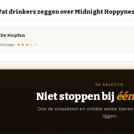
at drinkers zeggen over Midnight Hoppyne
De Hopfan
Smaak:
★★★☆☆
DE SELECTIE
Niet stoppen bij
één
Doe de smaaktest en ontdek welke bieren 
liggen.