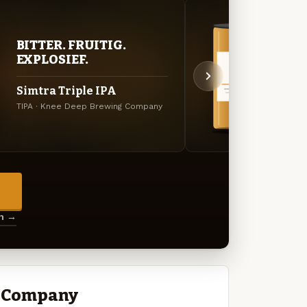
BITTER. FRUITIG.
BITT
EXPLOSIEF.
EXP
Simtra Triple IPA
Hopt
TIPA · Knee Deep Brewing Company
DIPA ·
→
en →
g Company