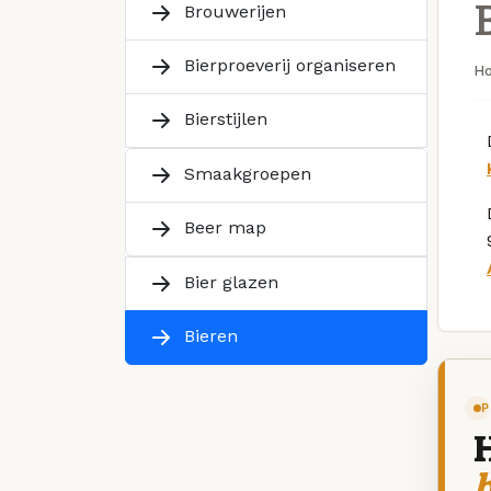
Brouwerijen
Bierproeverij organiseren
H
Bierstijlen
Smaakgroepen
Beer map
Bier glazen
Bieren
P