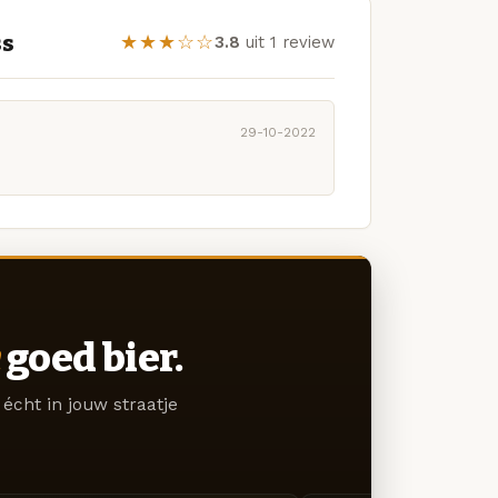
ss
★★★☆☆
3.8
uit 1 review
29-10-2022
goed bier.
écht in jouw straatje