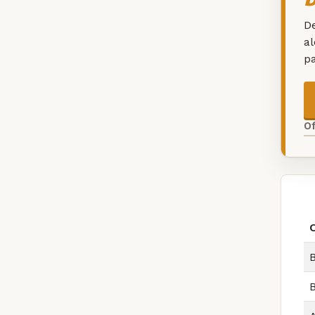
De
a
p
O
B