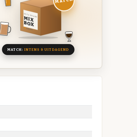
MATCH
DEZE MAAND
MIX
BOX
8 BIEREN
MATCH:
INTENS & UITDAGEND