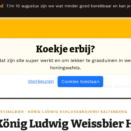
d.
T/m 10 augustus zijn we wat minder goed bereikbaar en kan je 
Koekje erbij?
dat zijn site super werkt en om lekker te grasduinen in we
honingwafels.
Voorkeuren
Cookies toestaan
Stel jouw box samen
PECIAALBIER · KÖNIG LUDWIG SCHLOSSBRAUEREI KALTENBERG
König Ludwig Weissbier He