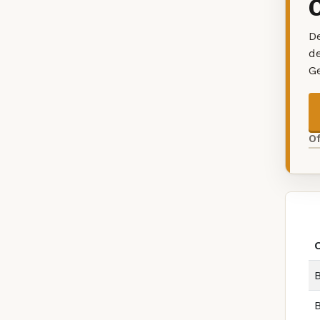
De
d
G
O
B