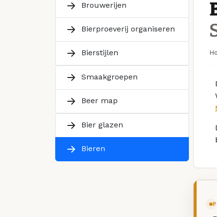
Brouwerijen
Bierproeverij organiseren
Bierstijlen
H
Smaakgroepen
Beer map
Bier glazen
Bieren
P