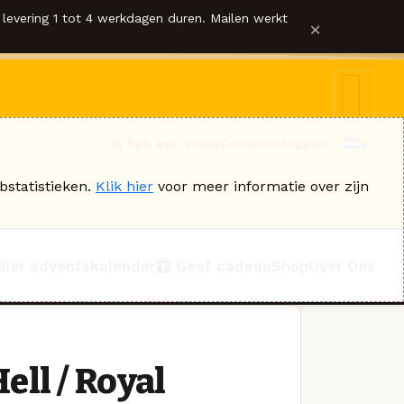
levering 1 tot 4 werkdagen duren. Mailen werkt
×
Ik heb een vraag
Contact
Inloggen
bstatistieken.
Klik hier
voor meer informatie over zijn
Bier adventskalender
Geef cadeau
Shop
Over Ons
ll / Royal