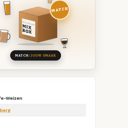
MATCH
DEZE MAAND
MIX
BOX
8 BIEREN
MATCH:
JOUW SMAAK
efe-Weizen
nberg