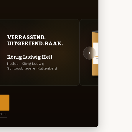
VER
VERRASSEND.
UIT
UITGEKIEND. RAAK.
Köni
König Ludwig Hell
Dunk
Helles · König Ludwig
Specia
Schlossbrauerei Kaltenberg
Schlos
→
en →