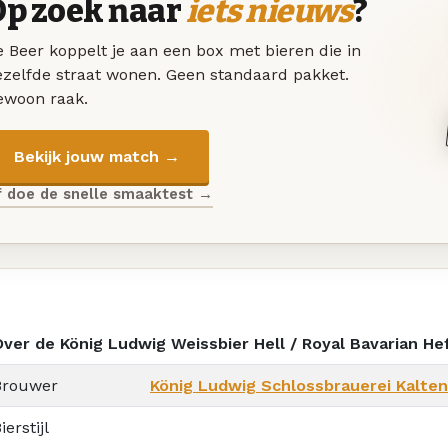
Op zoek naar
iets nieuws
?
 Beer koppelt je aan een box met bieren die in
ezelfde straat wonen. Geen standaard pakket.
ewoon raak.
Bekijk jouw match →
f doe de snelle smaaktest →
Over de König Ludwig Weissbier Hell / Royal Bavarian H
Brouwer
König Ludwig Schlossbrauerei Kalte
ierstijl