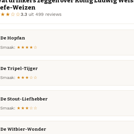
at drinkers zeggen over König Ludwig Weiss
efe-Weizen
★★★☆☆
3.3
uit 499 reviews
De Hopfan
Smaak:
★★★★☆
De Tripel-Tijger
Smaak:
★★★☆☆
De Stout-Liefhebber
Smaak:
★★★☆☆
De Witbier-Wonder