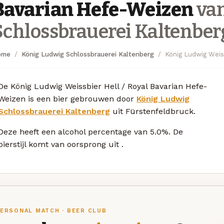
Bavarian Hefe-Weizen
van
Schlossbrauerei Kaltenber
ome
König Ludwig Schlossbrauerei Kaltenberg
König Ludwig Weis
De König Ludwig Weissbier Hell / Royal Bavarian Hefe-
Weizen is een bier gebrouwen door
König Ludwig
Schlossbrauerei Kaltenberg
uit Fürstenfeldbruck.
Deze
heeft een alcohol percentage van 5.0%. De
bierstijl komt van oorsprong uit
.
ERSONAL MATCH · BEER CLUB