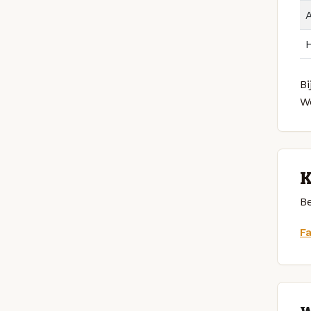
Bi
We
K
Be
F