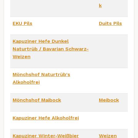
k
EKU Pils
Duits Pils
Kapuziner Hefe Dunkel
Naturtrüb / Bavarian Schwarz-
Weizen
Mönchshof Naturtrüb's
Alkoholfrei
Mönchshof Maibock
Meibock
Kapuziner Hefe Alkoholfrei
Kapuziner Winter-Weißbier
Weizen