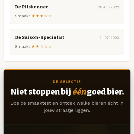
De Pilskenner
26-03-2022
Smaak:
★★★☆☆
De Saison-Specialist
21-07-2023
Smaak:
★★☆☆☆
DE SELECTIE
Niet stoppen bij
één
goed bier.
Doe de smaaktest en ontdek welke bieren écht in
jouw straatje liggen.