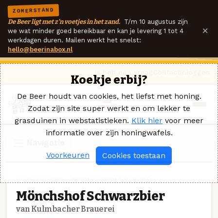
ZOMERSTAND
De Beer ligt met z'n voetjes in het zand.
T/m 10 augustus zijn
×
we wat minder goed bereikbaar en kan je levering 1 tot 4
werkdagen duren. Mailen werkt het snelst:
hello@beerinabox.nl
Ik heb een vraag
Contact
Inloggen
Koekje erbij?
De Beer houdt van cookies, het liefst met honing.
Zodat zijn site super werkt en om lekker te
grasduinen in webstatistieken.
Klik hier
voor meer
informatie over zijn honingwafels.
Navigatie
Voorkeuren
Cookies toestaan
SCHWARZBIER · KULMBACHER BRAUEREI
Mönchshof Schwarzbier
van Kulmbacher Brauerei