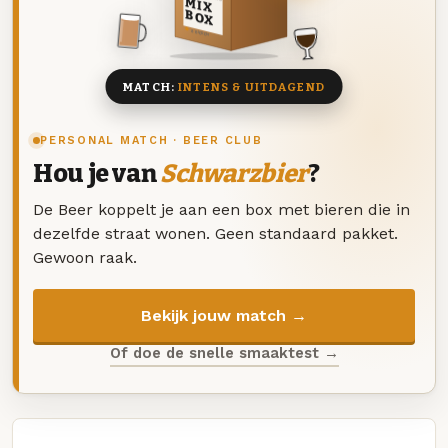
MIX
BOX
8 BIEREN
MATCH:
INTENS & UITDAGEND
PERSONAL MATCH · BEER CLUB
Hou je van
Schwarzbier
?
De Beer koppelt je aan een box met bieren die in
dezelfde straat wonen. Geen standaard pakket.
Gewoon raak.
Bekijk jouw match →
Of doe de snelle smaaktest →