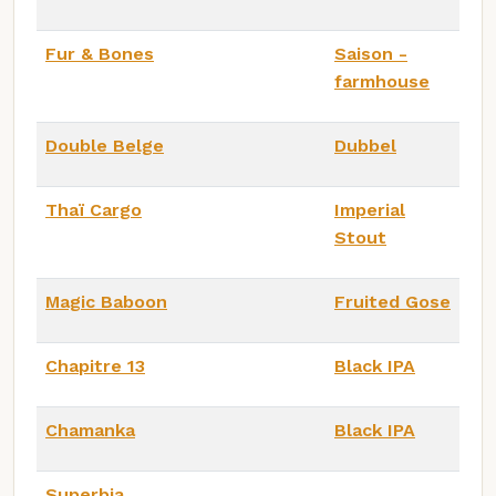
Fur & Bones
Saison -
farmhouse
Double Belge
Dubbel
Thaï Cargo
Imperial
Stout
Magic Baboon
Fruited Gose
Chapitre 13
Black IPA
Chamanka
Black IPA
Superbia