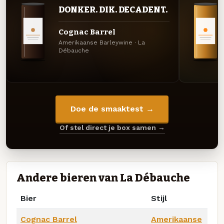
DONKER. DIK. DECADENT.
Cognac Barrel
Amerikaanse Barleywine · La
Débauche
Doe de smaaktest →
Of stel direct je box samen →
Andere bieren van La Débauche
Bier
Stijl
Cognac Barrel
Amerikaanse