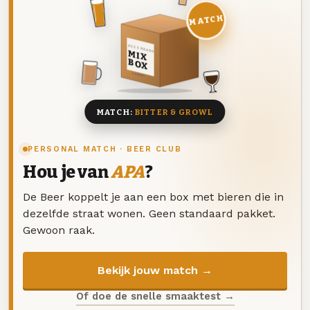
MATCH
DEZE MAAND
MIX
BOX
8 BIEREN
MATCH:
BITTER & GROWL
PERSONAL MATCH · BEER CLUB
Hou je van
APA
?
De Beer koppelt je aan een box met bieren die in
dezelfde straat wonen. Geen standaard pakket.
Gewoon raak.
Bekijk jouw match →
Of doe de snelle smaaktest →