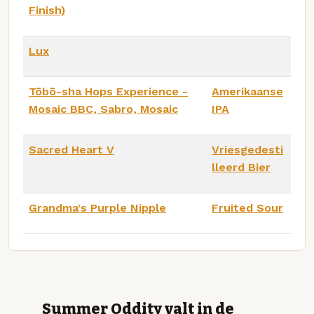
Finish)
Lux
Tōbō-sha Hops Experience -
Amerikaanse
Mosaic BBC, Sabro, Mosaic
IPA
Sacred Heart V
Vriesgedesti
lleerd Bier
Grandma's Purple Nipple
Fruited Sour
Summer Oddity valt in de