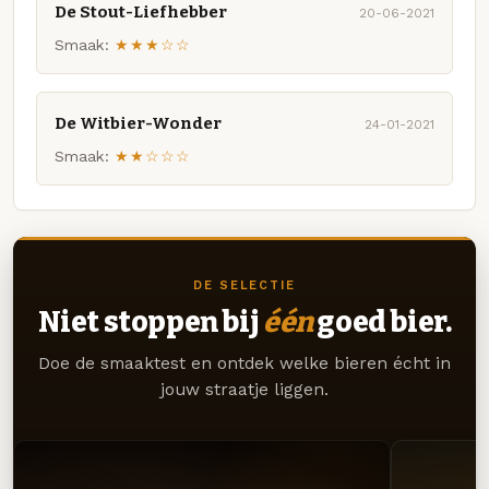
De Stout-Liefhebber
20-06-2021
Smaak:
★★★☆☆
De Witbier-Wonder
24-01-2021
Smaak:
★★☆☆☆
DE SELECTIE
Niet stoppen bij
één
goed bier.
Doe de smaaktest en ontdek welke bieren écht in
jouw straatje liggen.