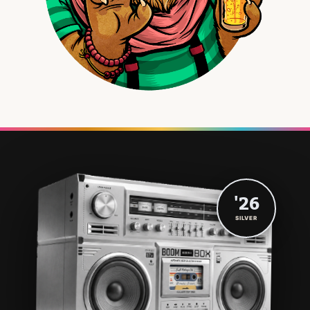
'26
SILVER