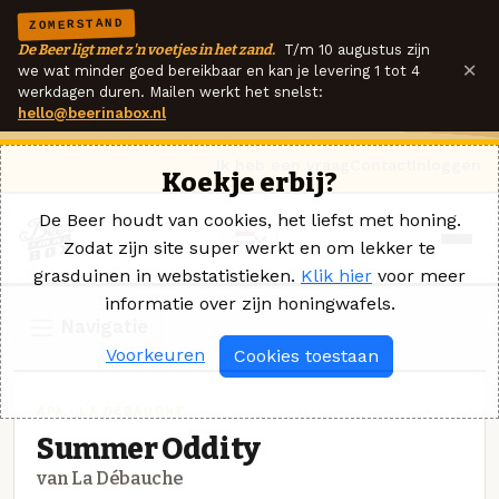
ZOMERSTAND
De Beer ligt met z'n voetjes in het zand.
T/m 10 augustus zijn
×
we wat minder goed bereikbaar en kan je levering 1 tot 4
werkdagen duren. Mailen werkt het snelst:
hello@beerinabox.nl
Ik heb een vraag
Contact
Inloggen
Koekje erbij?
De Beer houdt van cookies, het liefst met honing.
Zodat zijn site super werkt en om lekker te
grasduinen in webstatistieken.
Klik hier
voor meer
informatie over zijn honingwafels.
Navigatie
Voorkeuren
Cookies toestaan
APA · LA DÉBAUCHE
Summer Oddity
van La Débauche