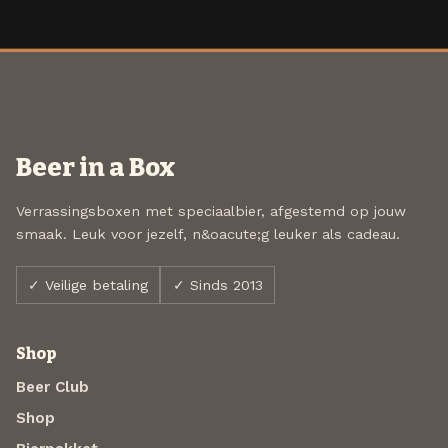
Beer in a Box
Verrassingsboxen met speciaalbier, afgestemd op jouw
smaak. Leuk voor jezelf, n&oacute;g leuker als cadeau.
✓ Veilige betaling
✓ Sinds 2013
Shop
Beer Club
Shop