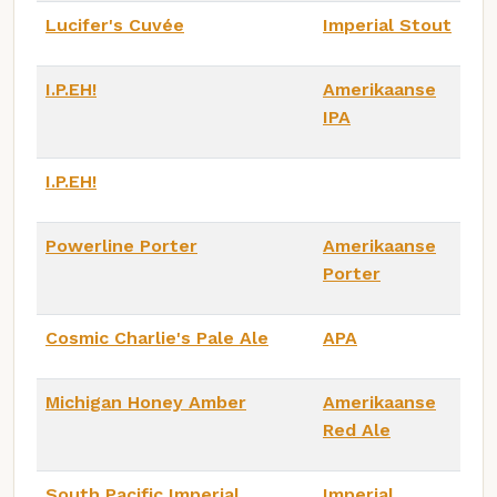
Lucifer's Cuvée
Imperial Stout
I.P.EH!
Amerikaanse
IPA
I.P.EH!
Powerline Porter
Amerikaanse
Porter
Cosmic Charlie's Pale Ale
APA
Michigan Honey Amber
Amerikaanse
Red Ale
South Pacific Imperial
Imperial