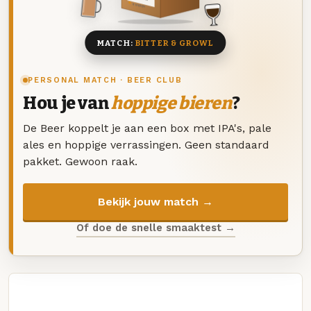
8 BIEREN
MATCH:
BITTER & GROWL
PERSONAL MATCH · BEER CLUB
Hou je van
hoppige bieren
?
De Beer koppelt je aan een box met IPA's, pale
ales en hoppige verrassingen. Geen standaard
pakket. Gewoon raak.
Bekijk jouw match →
Of doe de snelle smaaktest →