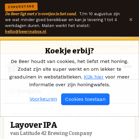
ZOMERSTAND
De Beer ligt met z'n voetjes in het zand.
T/m 10 augustus zijn
×
we wat minder goed bereikbaar en kan je levering 1 tot 4
werkdagen duren. Mailen werkt het snelst:
hello@beerinabox.nl
Ik heb een vraag
Contact
Inloggen
Koekje erbij?
De Beer houdt van cookies, het liefst met honing.
Zodat zijn site super werkt en om lekker te
grasduinen in webstatistieken.
Klik hier
voor meer
informatie over zijn honingwafels.
Navigatie
Voorkeuren
Cookies toestaan
AMERIKAANSE IPA · LATITUDE 42 BREWING COMPANY
Layover IPA
van Latitude 42 Brewing Company