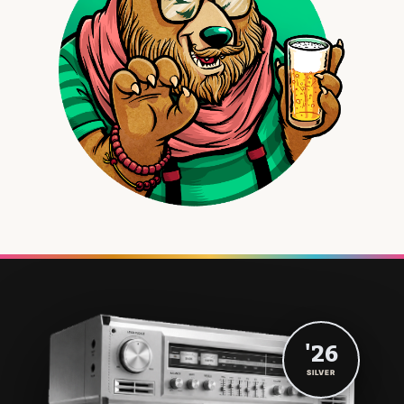
'26
SILVER