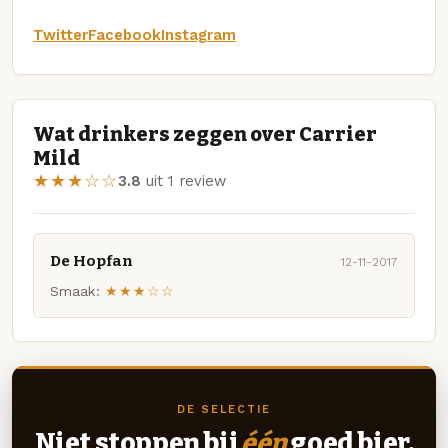
Twitter
Facebook
Instagram
Wat drinkers zeggen over Carrier
Mild
★★★☆☆
3.8
uit 1 review
De Hopfan
12-11-2017
Smaak:
★★★☆☆
DE SELECTIE
Niet stoppen bij
één
goed bier.