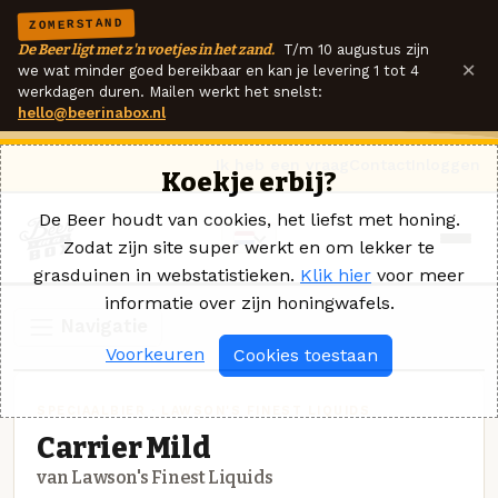
ZOMERSTAND
De Beer ligt met z'n voetjes in het zand.
T/m 10 augustus zijn
×
we wat minder goed bereikbaar en kan je levering 1 tot 4
werkdagen duren. Mailen werkt het snelst:
hello@beerinabox.nl
Ik heb een vraag
Contact
Inloggen
Koekje erbij?
De Beer houdt van cookies, het liefst met honing.
Zodat zijn site super werkt en om lekker te
grasduinen in webstatistieken.
Klik hier
voor meer
informatie over zijn honingwafels.
Navigatie
Voorkeuren
Cookies toestaan
SPECIAALBIER · LAWSON'S FINEST LIQUIDS
Carrier Mild
van Lawson's Finest Liquids