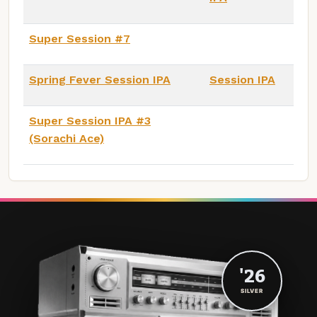
Super Session #7
Spring Fever Session IPA
Session IPA
Super Session IPA #3
(Sorachi Ace)
'26
SILVER