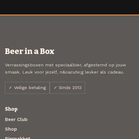
Beer in a Box
Verrassingsboxen met speciaalbier, afgestemd op jouw
smaak. Leuk voor jezelf, n&oacute;g leuker als cadeau.
✓ Veilige betaling
✓ Sinds 2013
Shop
Beer Club
Shop
Bierpakket