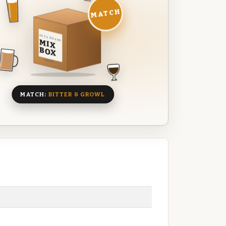
MATCH
DEZE MAAND
MIX
BOX
8 BIEREN
MATCH:
BITTER & GROWL