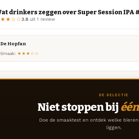
at drinkers zeggen over Super Session IPA #
★★★☆☆
3.8
uit 1 review
De Hopfan
Smaak:
★★★☆☆
DE SELECTIE
Niet stoppen bij
één
Doe de smaaktest en ontdek welke bieren 
liggen.