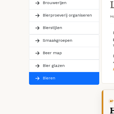
Brouwerijen
Bierproeverij organiseren
H
Bierstijlen
Smaakgroepen
Beer map
Bier glazen
Bieren
P