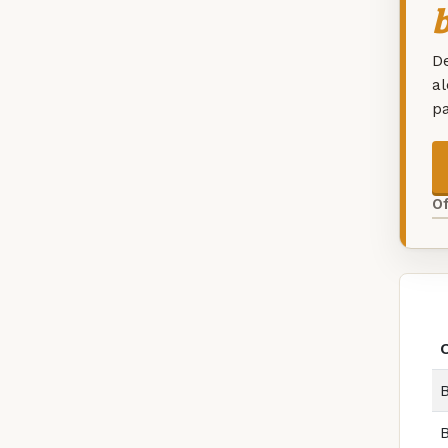
De
a
p
O
B