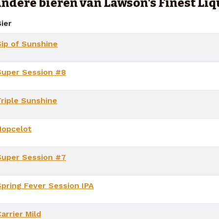
ndere bieren van Lawson's Finest Liq
ier
Sip of Sunshine
Super Session #8
Triple Sunshine
Hopcelot
Super Session #7
Spring Fever Session IPA
arrier Mild