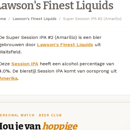
Lawson's Finest Liquids
ome
Lawson's Finest Liquids
Super Session IPA #2 (Amarillo)
De Super Session IPA #2 (Amarillo) is een bier
gebrouwen door
Lawson's Finest Liquids
uit
Waitsfield.
Deze
Session IPA
heeft een alcohol percentage van
4.0%. De bierstijl Session IPA komt van oorsprong uit
Amerika
.
ERSONAL MATCH · BEER CLUB
Hou je van
hoppige