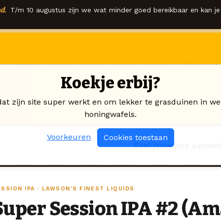
d.
T/m 10 augustus zijn we wat minder goed bereikbaar en kan je 
Koekje erbij?
dat zijn site super werkt en om lekker te grasduinen in we
honingwafels.
Voorkeuren
Cookies toestaan
Stel jouw box samen
SSION IPA · LAWSON'S FINEST LIQUIDS
Super Session IPA #2 (Ama