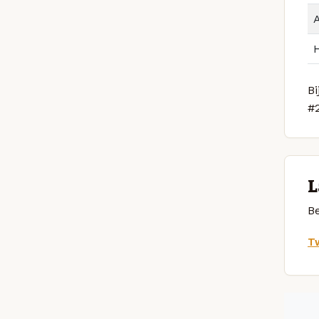
Bi
#
L
Be
Tw