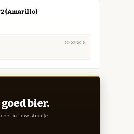
2 (Amarillo)
03-03-2016
goed bier.
écht in jouw straatje