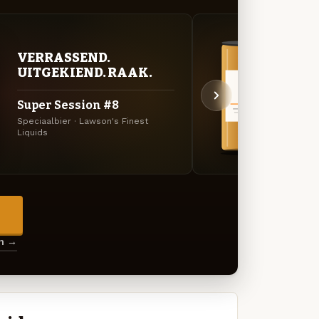
VERRASSEND.
BITT
UITGEKIEND. RAAK.
EXP
Super Session #8
Trip
Speciaalbier · Lawson's Finest
TIPA ·
Liquids
→
en →