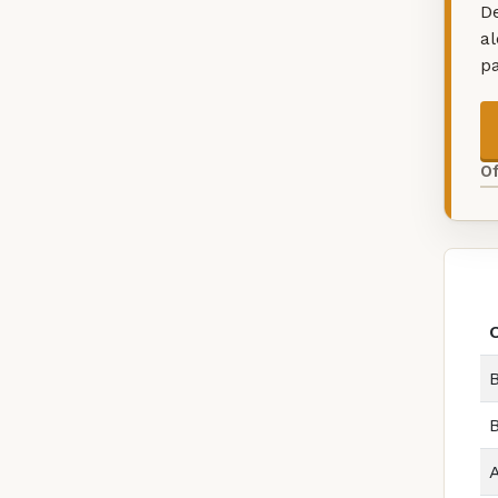
De
a
p
O
B