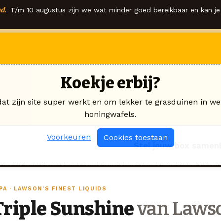
d.
T/m 10 augustus zijn we wat minder goed bereikbaar en kan je 
Koekje erbij?
dat zijn site super werkt en om lekker te grasduinen in we
honingwafels.
Voorkeuren
Cookies toestaan
Stel jouw box samen
PA · LAWSON'S FINEST LIQUIDS
Triple Sunshine
van Lawso