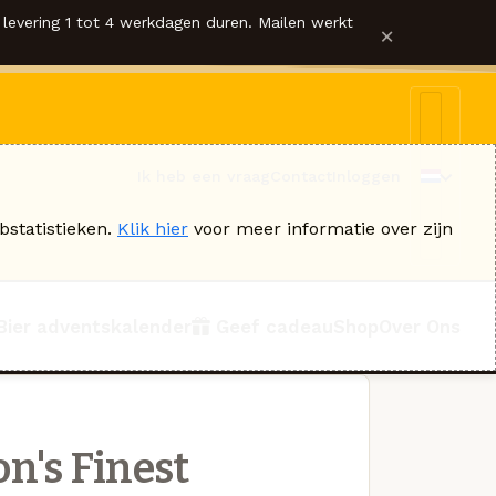
levering 1 tot 4 werkdagen duren. Mailen werkt
×
Ik heb een vraag
Contact
Inloggen
bstatistieken.
Klik hier
voor meer informatie over zijn
Bier adventskalender
Geef cadeau
Shop
Over Ons
n's Finest