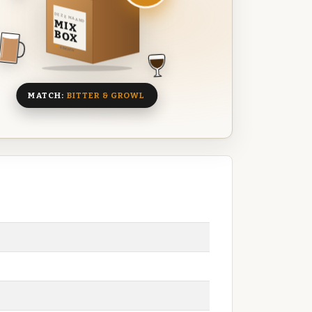
DEZE MAAND
MIX
BOX
8 BIEREN
MATCH:
BITTER & GROWL