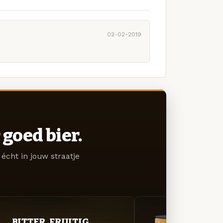
02-02-2019
goed bier.
écht in jouw straatje
BITTER. FRUITIG.