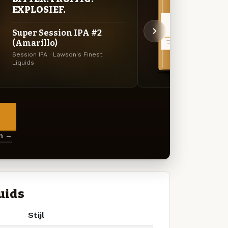
VER
EXPLOSIEF.
UIT
Super Session IPA #2
Supe
(Amarillo)
Specia
Session IPA · Lawson's Finest
Liquid
Liquids
→
en →
uids
Stijl