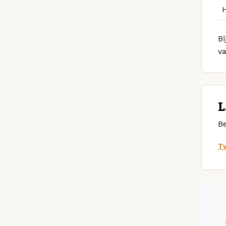
Bi
v
L
Be
Tw