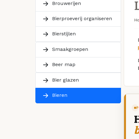
Brouwerijen
Bierproeverij organiseren
H
Bierstijlen
Smaakgroepen
Beer map
Bier glazen
Bieren
P