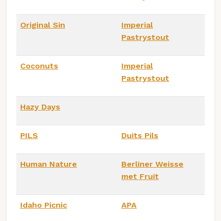
Original Sin
Imperial
Pastrystout
Coconuts
Imperial
Pastrystout
Hazy Days
PILS
Duits Pils
Human Nature
Berliner Weisse
met Fruit
Idaho Picnic
APA