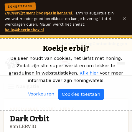
ZOMERSTAND
De Beer ligt met z'n voetjes in het zand.
T/m 10 augustus zijn
×
we wat minder goed bereikbaar en kan je levering 1 tot 4
werkdagen duren. Mailen werkt het snelst:
hello@beerinabox.nl
Ik heb een vraag
Contact
Inloggen
Koekje erbij?
De Beer houdt van cookies, het liefst met honing.
Zodat zijn site super werkt en om lekker te
grasduinen in webstatistieken.
Klik hier
voor meer
informatie over zijn honingwafels.
Navigatie
Voorkeuren
Cookies toestaan
AMERIKAANSE PORTER · LERVIG
Dark Orbit
van LERVIG