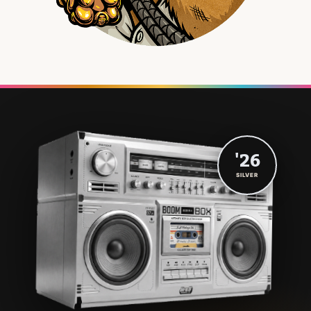
'26
SILVER