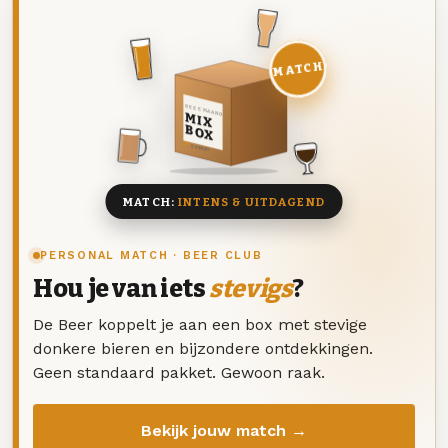
MATCH
DEZE MAAND
MIX
BOX
8 BIEREN
MATCH:
INTENS & UITDAGEND
PERSONAL MATCH · BEER CLUB
Hou je van iets
stevigs
?
De Beer koppelt je aan een box met stevige
donkere bieren en bijzondere ontdekkingen.
Geen standaard pakket. Gewoon raak.
Bekijk jouw match →