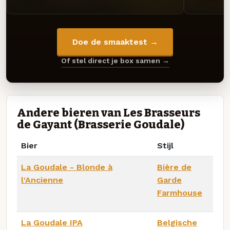
Doe de smaaktest →
Of stel direct je box samen →
Andere bieren van Les Brasseurs
de Gayant (Brasserie Goudale)
Bier
Stijl
La Goudale - Blonde à
Bière de
l'Ancienne
Garde
Farmhouse
La Goudale IPA
Belgische