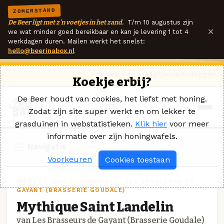
ZOMERSTAND
De Beer ligt met z'n voetjes in het zand.
T/m 10 augustus zijn
×
we wat minder goed bereikbaar en kan je levering 1 tot 4
werkdagen duren. Mailen werkt het snelst:
hello@beerinabox.nl
Ik heb een vraag
Contact
Inloggen
Koekje erbij?
De Beer houdt van cookies, het liefst met honing.
Zodat zijn site super werkt en om lekker te
grasduinen in webstatistieken.
Klik hier
voor meer
informatie over zijn honingwafels.
Navigatie
Voorkeuren
Cookies toestaan
BIÈRE DE GARDE FARMHOUSE · LES BRASSEURS DE
GAYANT (BRASSERIE GOUDALE)
Mythique Saint Landelin
van Les Brasseurs de Gayant (Brasserie Goudale)