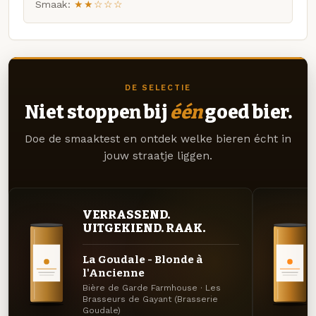
Smaak:
★★☆☆☆
DE SELECTIE
Niet stoppen bij
één
goed bier.
Doe de smaaktest en ontdek welke bieren écht in
jouw straatje liggen.
VERRASSEND.
UITGEKIEND. RAAK.
La Goudale - Blonde à
l'Ancienne
Bière de Garde Farmhouse · Les
Brasseurs de Gayant (Brasserie
Goudale)