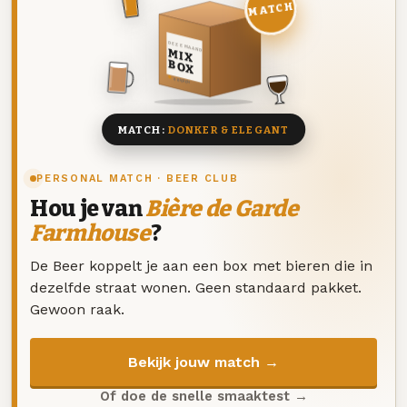
MATCH
DEZE MAAND
MIX
BOX
8 BIEREN
MATCH:
DONKER & ELEGANT
PERSONAL MATCH · BEER CLUB
Hou je van
Bière de Garde
Farmhouse
?
De Beer koppelt je aan een box met bieren die in
dezelfde straat wonen. Geen standaard pakket.
Gewoon raak.
Bekijk jouw match →
Of doe de snelle smaaktest →