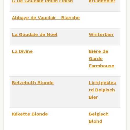
G De Goudale Rhum Finish
Kruidenbier
Abbaye de Vauclair - Blanche
La Goudale de Noël
Winterbier
La Divine
Bière de
Garde
Farmhouse
Belzebuth Blonde
Lichtgekleu
rd Belgisch
Bier
Kékette Blonde
Belgisch
Blond