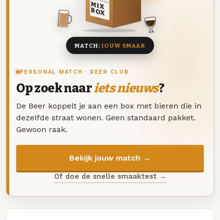
DEZE MAAND
MIX
BOX
8 BIEREN
MATCH:
JOUW SMAAK
PERSONAL MATCH · BEER CLUB
Op zoek naar
iets nieuws
?
De Beer koppelt je aan een box met bieren die in
dezelfde straat wonen. Geen standaard pakket.
Gewoon raak.
Bekijk jouw match →
Of doe de snelle smaaktest →