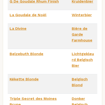
G De Goudale Rhum Finish
Kruidenbier
La Goudale de Noël
Winterbier
La Divine
Bière de
Garde
Farmhouse
Belzebuth Blonde
Lichtgekleu
rd Belgisch
Bier
Kékette Blonde
Belgisch
Blond
Triple Secret des Moines
Donker
Brune
Belgisch