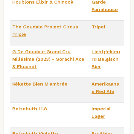
Houblons Elixir & Chinook
Garde
Farmhouse
The Goudale Project Circus
Tripel
Triple
G De Goudale Grand Cru
Lichtgekleu
Millésime (2023) - Sorachi Ace
rd Belgisch
& Ekuanot
Bier
Kékette Bien M'ambrée
Amerikaans
e Red Ale
Belzebuth 11.8
Imperial
Lager
Belzebuth Violette
Fruitbier