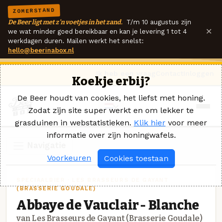
ZOMERSTAND
De Beer ligt met z'n voetjes in het zand.
T/m 10 augustus zijn
×
we wat minder goed bereikbaar en kan je levering 1 tot 4
werkdagen duren. Mailen werkt het snelst:
hello@beerinabox.nl
Ik heb een vraag
Contact
Inloggen
Koekje erbij?
De Beer houdt van cookies, het liefst met honing.
Zodat zijn site super werkt en om lekker te
grasduinen in webstatistieken.
Klik hier
voor meer
informatie over zijn honingwafels.
Navigatie
Voorkeuren
Cookies toestaan
SPECIAALBIER · LES BRASSEURS DE GAYANT
(BRASSERIE GOUDALE)
Abbaye de Vauclair - Blanche
van Les Brasseurs de Gayant (Brasserie Goudale)