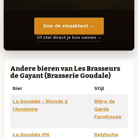
Doe de smaaktest →
Of stel direct je box samen →
Andere bieren van Les Brasseurs
de Gayant (Brasserie Goudale)
Bier
Stijl
La Goudale - Blonde à
Bière de
l'Ancienne
Garde
Farmhouse
La Goudale IPA
Belgische