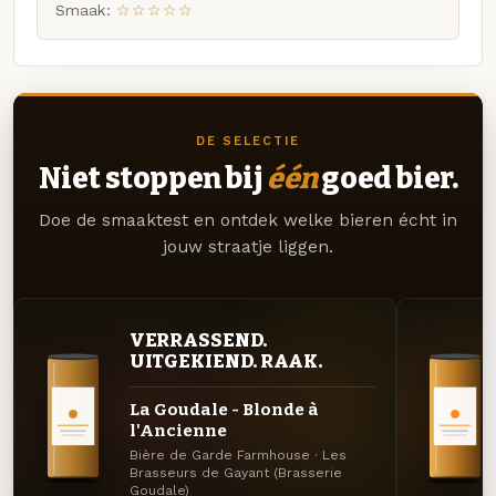
Smaak:
☆☆☆☆☆
DE SELECTIE
Niet stoppen bij
één
goed bier.
Doe de smaaktest en ontdek welke bieren écht in
jouw straatje liggen.
VERRASSEND.
UITGEKIEND. RAAK.
La Goudale - Blonde à
l'Ancienne
Bière de Garde Farmhouse · Les
Brasseurs de Gayant (Brasserie
Goudale)