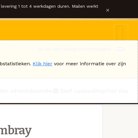
levering 1 tot 4 werkdagen duren. Mailen werkt
×
Ik heb een vraag
Contact
Inloggen
bstatistieken.
Klik hier
voor meer informatie over zijn
Bier adventskalender
Geef cadeau
Shop
Over Ons
ambray