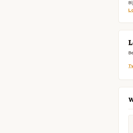
Bi
L
L
Be
Tw
W