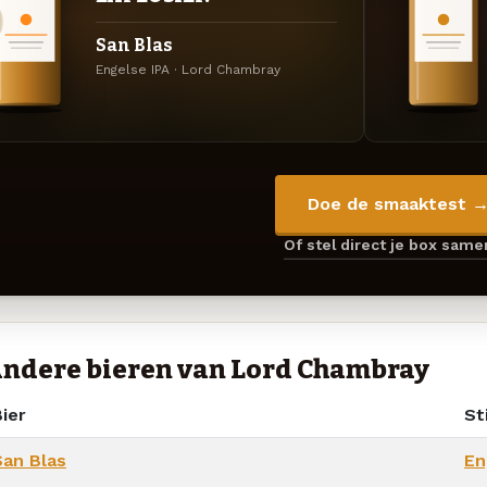
San Blas
Engelse IPA · Lord Chambray
Doe de smaaktest 
Of stel direct je box sam
ndere bieren van Lord Chambray
ier
Sti
San Blas
En