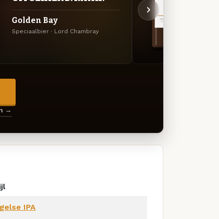
Golden Bay
Fung
Speciaalbier · Lord Chambray
Amerik
→
en →
jl
gelse IPA