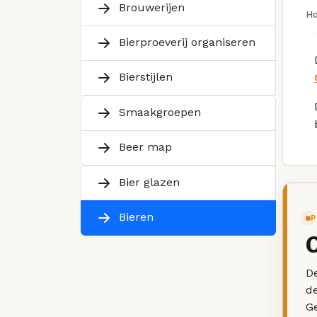
Brouwerijen
H
Bierproeverij organiseren
Bierstijlen
Smaakgroepen
Beer map
Bier glazen
Bieren
P
De
d
G