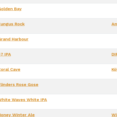
Golden Bay
Fungus Rock
Am
Grand Harbour
67 IPA
DI
Coral Cave
Kö
Flinders Rose Gose
White Waves White IPA
Honey Winter Ale
Wi