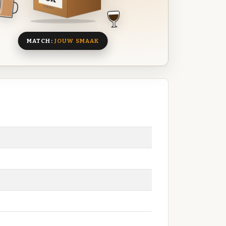
8 BIEREN
MATCH:
JOUW SMAAK