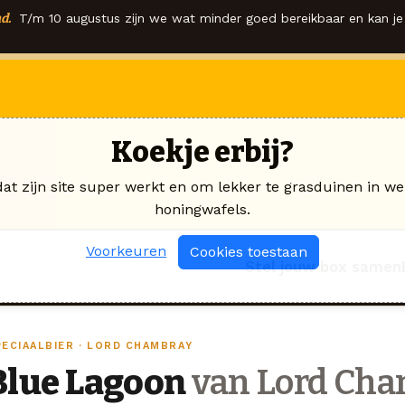
d.
T/m 10 augustus zijn we wat minder goed bereikbaar en kan je 
Koekje erbij?
dat zijn site super werkt en om lekker te grasduinen in we
honingwafels.
Voorkeuren
Cookies toestaan
Stel jouw box samen
PECIAALBIER · LORD CHAMBRAY
Blue Lagoon
van Lord Ch