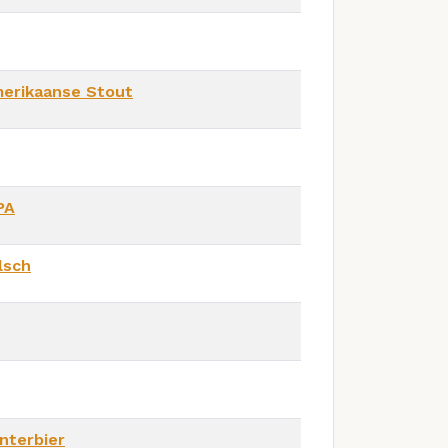
erikaanse Stout
PA
lsch
nterbier