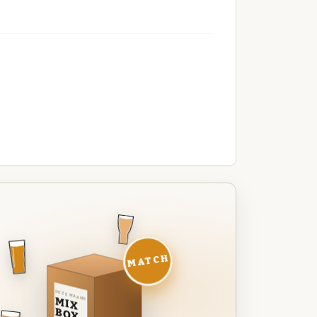
MATCH
DEZE MAAND
MIX
BOX