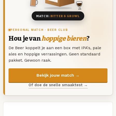
8 BIEREN
MATCH:
BITTER & GROWL
PERSONAL MATCH · BEER CLUB
Hou je van
hoppige bieren
?
De Beer koppelt je aan een box met IPA's, pale
ales en hoppige verrassingen. Geen standaard
pakket. Gewoon raak.
Bekijk jouw match →
Of doe de snelle smaaktest →