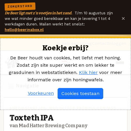
ZOMERSTAND
De Beer ligt met z'n voetjes in het zand.
T/m 10 augustus zijn
×
we wat minder goed bereikbaar en kan je levering 1 tot 4
werkdagen duren. Mailen werkt het snelst:
hello@beerinabox.nl
Ik heb een vraag
Contact
Inloggen
Koekje erbij?
De Beer houdt van cookies, het liefst met honing.
Zodat zijn site super werkt en om lekker te
grasduinen in webstatistieken.
Klik hier
voor meer
informatie over zijn honingwafels.
Navigatie
Voorkeuren
Cookies toestaan
AMERIKAANSE IPA · MAD HATTER BREWING COMPANY
Toxteth IPA
van Mad Hatter Brewing Company