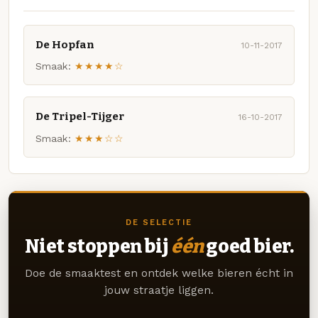
De Hopfan
10-11-2017
Smaak:
★★★★☆
De Tripel-Tijger
16-10-2017
Smaak:
★★★☆☆
DE SELECTIE
Niet stoppen bij
één
goed bier.
Doe de smaaktest en ontdek welke bieren écht in
jouw straatje liggen.