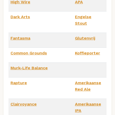
High Wire
APA
Dark Arts
Engelse
Stout
Fantasma
Glutenvrij
Common Grounds
Koffieporter
Murk-Life Balance
Rapture
Amerikaanse
Red Ale
Clairvoyance
Amerikaanse
IPA