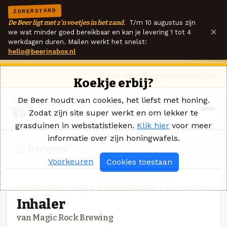
ZOMERSTAND
De Beer ligt met z'n voetjes in het zand.
T/m 10 augustus zijn
×
we wat minder goed bereikbaar en kan je levering 1 tot 4
werkdagen duren. Mailen werkt het snelst:
hello@beerinabox.nl
Ik heb een vraag
Contact
Inloggen
Koekje erbij?
De Beer houdt van cookies, het liefst met honing.
Zodat zijn site super werkt en om lekker te
grasduinen in webstatistieken.
Klik hier
voor meer
informatie over zijn honingwafels.
Navigatie
Voorkeuren
Cookies toestaan
SPECIAALBIER · MAGIC ROCK BREWING
Inhaler
van Magic Rock Brewing