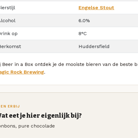
ierstijl
Engelse Stout
Alcohol
6.0%
Drink op
8°C
Herkomst
Huddersfield
j Beer in a Box ontdek je de mooiste bieren van de beste 
agic Rock Brewing
.
TEN ERBIJ
at eet je hier eigenlijk bij?
onbons, pure chocolade