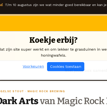
d.
T/m 10 augustus zijn we wat minder goed bereikbaar en kan je 
Koekje erbij?
dat zijn site super werkt en om lekker te grasduinen in we
honingwafels.
Voorkeuren
Cookies toestaan
Stel jouw box samen
NGELSE STOUT · MAGIC ROCK BREWING
Dark Arts
van Magic Rock