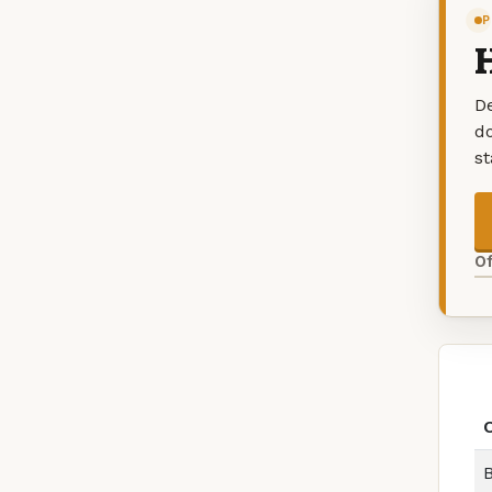
P
H
De
d
s
O