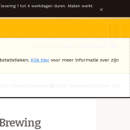
levering 1 tot 4 werkdagen duren. Mailen werkt
×
Ik heb een vraag
Contact
Inloggen
bstatistieken.
Klik hier
voor meer informatie over zijn
Bier adventskalender
Geef cadeau
Shop
Over Ons
 Brewing