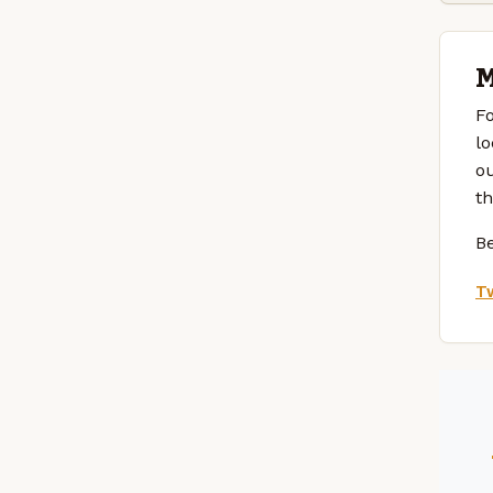
M
Fo
lo
ou
th
Be
Tw