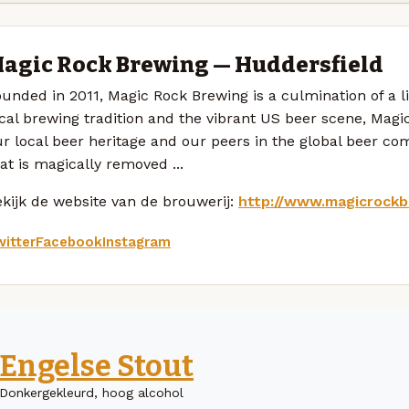
agic Rock Brewing — Huddersfield
unded in 2011, Magic Rock Brewing is a culmination of a li
cal brewing tradition and the vibrant US beer scene, Mag
r local beer heritage and our peers in the global beer co
at is magically removed ...
kijk de website van de brouwerij:
http://www.magicrock
itter
Facebook
Instagram
Engelse Stout
Donkergekleurd, hoog alcohol