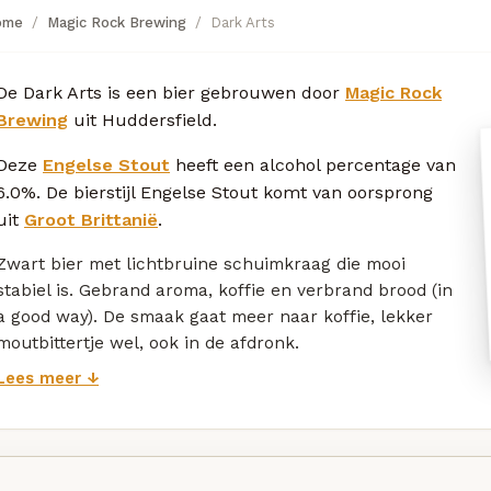
ome
Magic Rock Brewing
Dark Arts
De Dark Arts is een bier gebrouwen door
Magic Rock
Brewing
uit Huddersfield.
Deze
Engelse Stout
heeft een alcohol percentage van
6.0%. De bierstijl Engelse Stout komt van oorsprong
uit
Groot Brittanië
.
Zwart bier met lichtbruine schuimkraag die mooi
stabiel is. Gebrand aroma, koffie en verbrand brood (in
a good way). De smaak gaat meer naar koffie, lekker
moutbittertje wel, ook in de afdronk.
Lees meer ↓