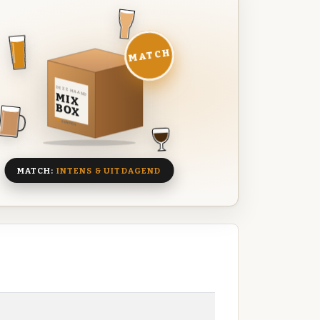
MATCH
DEZE MAAND
MIX
BOX
8 BIEREN
MATCH:
INTENS & UITDAGEND