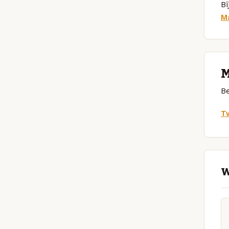
Bi
M
M
Be
Tw
W