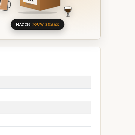
8 BIEREN
MATCH:
JOUW SMAAK