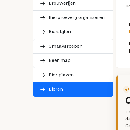
Brouwerijen
H
Bierproeverij organiseren
Bierstijlen
Smaakgroepen
Beer map
Bier glazen
Bieren
P
De
d
G