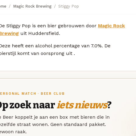
ome
Magic Rock Brewing
Stiggy Pop
De Stiggy Pop is een bier gebrouwen door
Magic Rock
Brewing
uit Huddersfield.
Deze
heeft een alcohol percentage van 7.0%. De
bierstijl komt van oorsprong uit
.
ERSONAL MATCH · BEER CLUB
Op zoek naar
iets nieuws
?
 Beer koppelt je aan een box met bieren die in
ezelfde straat wonen. Geen standaard pakket.
ewoon raak.