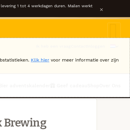
levering 1 tot 4 werkdagen duren. Mailen werkt
×
Ik heb een vraag
Contact
Inloggen
bstatistieken.
Klik hier
voor meer informatie over zijn
Bier adventskalender
Geef cadeau
Shop
Over Ons
k Brewing