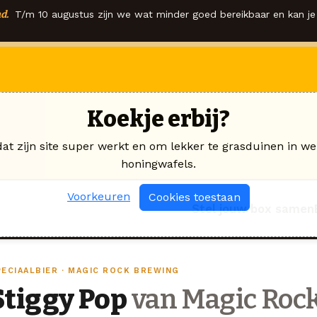
d.
T/m 10 augustus zijn we wat minder goed bereikbaar en kan je 
Koekje erbij?
dat zijn site super werkt en om lekker te grasduinen in we
honingwafels.
Voorkeuren
Cookies toestaan
Stel jouw box samen
PECIAALBIER · MAGIC ROCK BREWING
Stiggy Pop
van Magic Roc