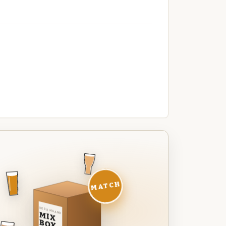
MATCH
DEZE MAAND
MIX
BOX