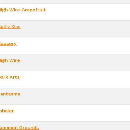
High Wire Grapefruit
alty Kiss
Saucery
High Wire
Dark Arts
Fantasma
nhaler
Common Grounds