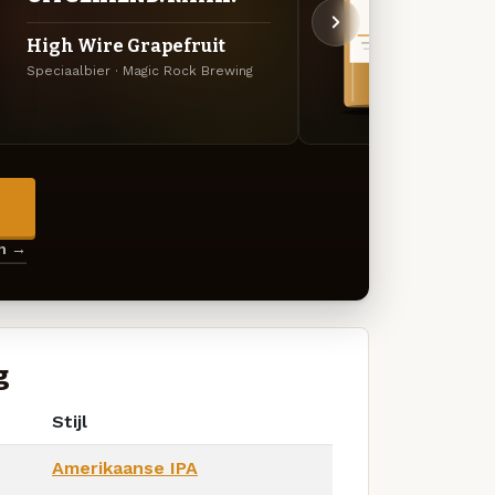
High Wire Grapefruit
Salty
Speciaalbier · Magic Rock Brewing
Fruite
→
en →
g
Stijl
Amerikaanse IPA