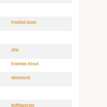
Fruited Gose
APA
Engelse Stout
Glutenvrij
Koffieporter