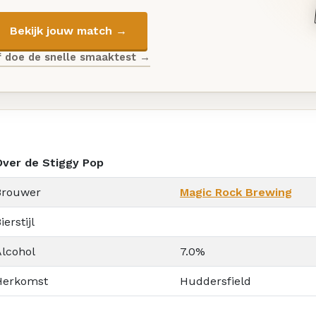
Bekijk jouw match →
f doe de snelle smaaktest →
Over de Stiggy Pop
Brouwer
Magic Rock Brewing
ierstijl
Alcohol
7.0%
Herkomst
Huddersfield