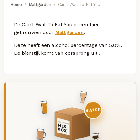
Home
Maltgarden
Can’t Wait To Eat You
De Can’t Wait To Eat You is een bier
gebrouwen door
Maltgarden
.
Deze
heeft een alcohol percentage van 5.0%.
De bierstijl komt van oorsprong uit
.
MATCH
DEZE MAAND
MIX
BOX
8 BIEREN