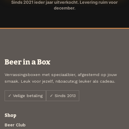
Sinds 2021 ieder jaar uitverkocht. Levering ruim voor
december.
Beer in a Box
Verrassingsboxen met speciaalbier, afgestemd op jouw
smaak. Leuk voor jezelf, n&oacute;g leuker als cadeau.
✓ Veilige betaling
✓ Sinds 2013
Shop
Beer Club