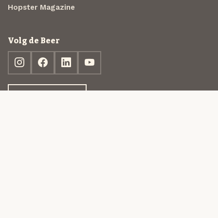
Hopster Magazine
Volg de Beer
Ontdek jouw box
© 2013-2026 Beer in a Box BV