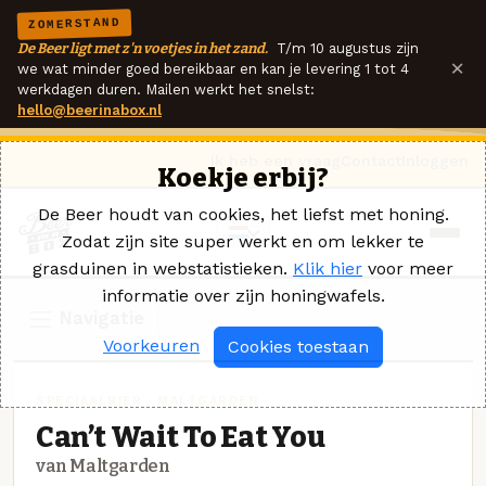
ZOMERSTAND
De Beer ligt met z'n voetjes in het zand.
T/m 10 augustus zijn
×
we wat minder goed bereikbaar en kan je levering 1 tot 4
werkdagen duren. Mailen werkt het snelst:
hello@beerinabox.nl
Ik heb een vraag
Contact
Inloggen
Koekje erbij?
De Beer houdt van cookies, het liefst met honing.
Zodat zijn site super werkt en om lekker te
grasduinen in webstatistieken.
Klik hier
voor meer
informatie over zijn honingwafels.
Navigatie
Voorkeuren
Cookies toestaan
SPECIAALBIER · MALTGARDEN
Can’t Wait To Eat You
van Maltgarden