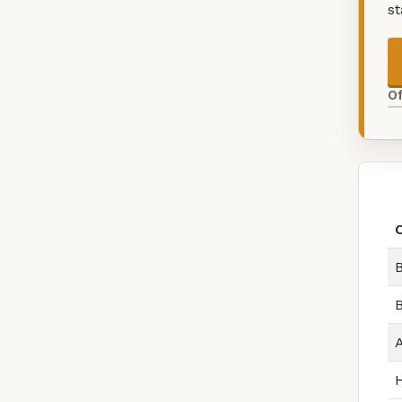
s
O
B