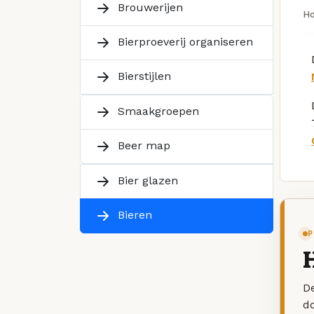
Brouwerijen
H
Bierproeverij organiseren
Bierstijlen
Smaakgroepen
Beer map
Bier glazen
Bieren
P
H
De
d