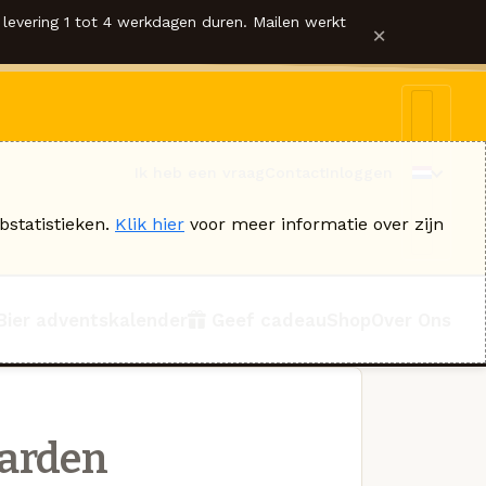
levering 1 tot 4 werkdagen duren. Mailen werkt
×
Ik heb een vraag
Contact
Inloggen
bstatistieken.
Klik hier
voor meer informatie over zijn
Bier adventskalender
Geef cadeau
Shop
Over Ons
arden