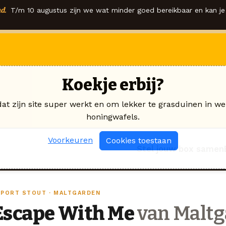
d.
T/m 10 augustus zijn we wat minder goed bereikbaar en kan je 
Koekje erbij?
dat zijn site super werkt en om lekker te grasduinen in we
honingwafels.
Voorkeuren
Cookies toestaan
Stel jouw box samen
XPORT STOUT · MALTGARDEN
Escape With Me
van Maltg