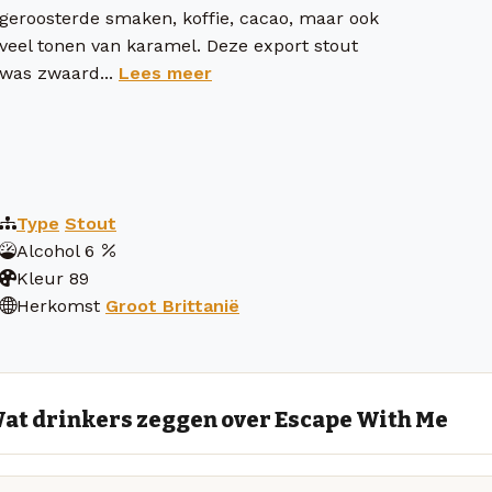
geroosterde smaken, koffie, cacao, maar ook
veel tonen van karamel. Deze export stout
was zwaard...
Lees meer
Type
Stout
Alcohol
6
Kleur
89
Herkomst
Groot Brittanië
at drinkers zeggen over Escape With Me