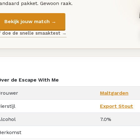
tandaard pakket. Gewoon raak.
Bekijk jouw match →
f doe de snelle smaaktest →
Over de Escape With Me
Brouwer
Maltgarden
ierstijl
Export Stout
Alcohol
7.0%
Herkomst