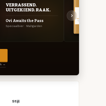
VERRASSEND.
VER
UITGEKIEND. RAAK.
UIT
Ovi Awaits the Pass
Can’t
Speciaalbier · Maltgarden
Specia
→
en →
Stijl