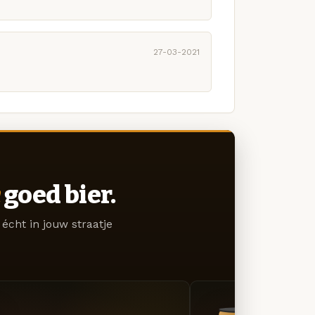
27-03-2021
goed bier.
écht in jouw straatje