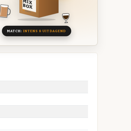
MIX
BOX
8 BIEREN
MATCH:
INTENS & UITDAGEND