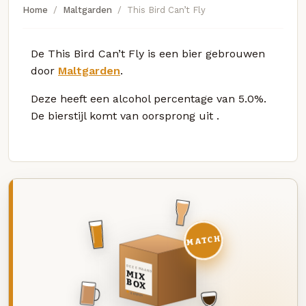
Home
Maltgarden
This Bird Can’t Fly
De This Bird Can’t Fly is een bier gebrouwen
door
Maltgarden
.
Deze
heeft een alcohol percentage van 5.0%.
De bierstijl komt van oorsprong uit
.
MATCH
DEZE MAAND
MIX
BOX
8 BIEREN