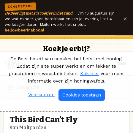
ZOMERSTAND
De Beer ligt met z'n voetjes in het zand.
T/m 10 augustus zijn
×
we wat minder goed bereikbaar en kan je levering 1 tot 4
werkdagen duren. Mailen werkt het snelst:
hello@beerinabox.nl
Ik heb een vraag
Contact
Inloggen
Koekje erbij?
De Beer houdt van cookies, het liefst met honing.
Zodat zijn site super werkt en om lekker te
grasduinen in webstatistieken.
Klik hier
voor meer
informatie over zijn honingwafels.
Navigatie
Voorkeuren
Cookies toestaan
SPECIAALBIER · MALTGARDEN
This Bird Can’t Fly
van Maltgarden