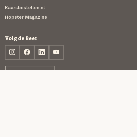
Kaarsbestellen.nl
Hopster Magazine
Volg de Beer
Ontdek jouw box
© 2013-2026 Beer in a Box BV