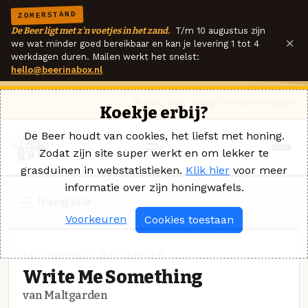
ZOMERSTAND
De Beer ligt met z'n voetjes in het zand.
T/m 10 augustus zijn
×
we wat minder goed bereikbaar en kan je levering 1 tot 4
werkdagen duren. Mailen werkt het snelst:
hello@beerinabox.nl
Ik heb een vraag
Contact
Inloggen
Koekje erbij?
De Beer houdt van cookies, het liefst met honing.
Zodat zijn site super werkt en om lekker te
grasduinen in webstatistieken.
Klik hier
voor meer
informatie over zijn honingwafels.
Navigatie
Voorkeuren
Cookies toestaan
SPECIAALBIER · MALTGARDEN
Write Me Something
van Maltgarden