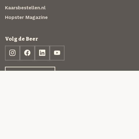
Kaarsbestellen.nl
Hopster Magazine
Volg de Beer
Ontdek jouw box
© 2013-2026 Beer in a Box BV