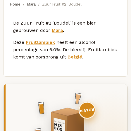
Home
Mara
Zuur Fruit #2 'Boudel'
De Zuur Fruit #2 'Boudel' is een bier
gebrouwen door
Mara
.
Deze
Fruitlambiek
heeft een alcohol
percentage van 6.0%. De bierstijl Fruitlambiek
komt van oorsprong uit
België
.
MATCH
DEZE MAAND
MIX
BOX