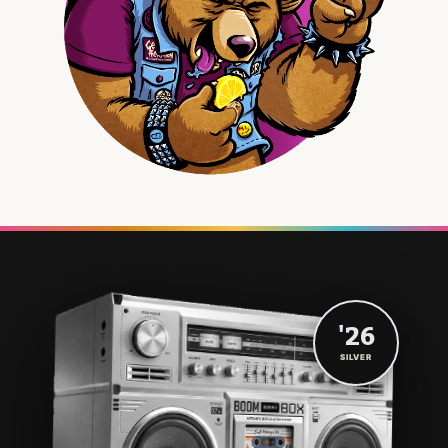
'26
SILVER