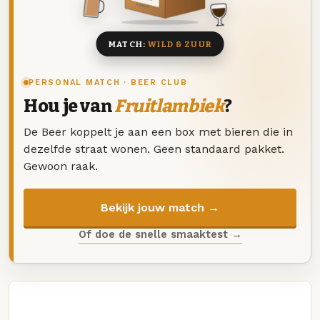
8 BIEREN
MATCH:
WILD & ZUUR
PERSONAL MATCH · BEER CLUB
Hou je van
Fruitlambiek
?
De Beer koppelt je aan een box met bieren die in
dezelfde straat wonen. Geen standaard pakket.
Gewoon raak.
Bekijk jouw match →
Of doe de snelle smaaktest →