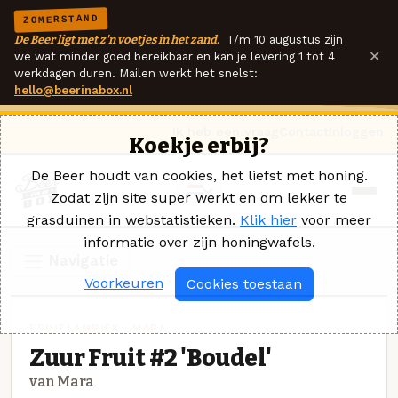
ZOMERSTAND
De Beer ligt met z'n voetjes in het zand.
T/m 10 augustus zijn
×
we wat minder goed bereikbaar en kan je levering 1 tot 4
werkdagen duren. Mailen werkt het snelst:
hello@beerinabox.nl
Ik heb een vraag
Contact
Inloggen
Koekje erbij?
De Beer houdt van cookies, het liefst met honing.
Zodat zijn site super werkt en om lekker te
grasduinen in webstatistieken.
Klik hier
voor meer
informatie over zijn honingwafels.
Navigatie
Voorkeuren
Cookies toestaan
FRUITLAMBIEK · MARA
Zuur Fruit #2 'Boudel'
van Mara