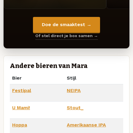
Doe de smaaktest →
Of stel direct je box samen →
Andere bieren van Mara
Bier
Stijl
Festipal
NEIPA
U Mami!
Stout_
Hoppa
Amerikaanse IPA