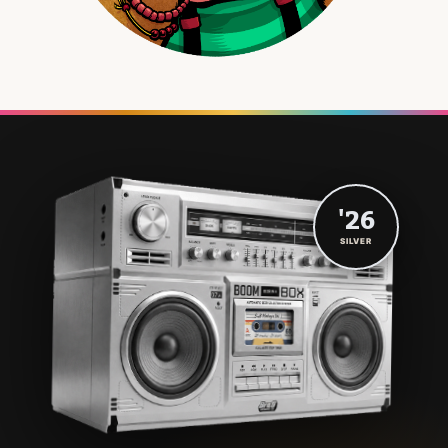
'26
SILVER