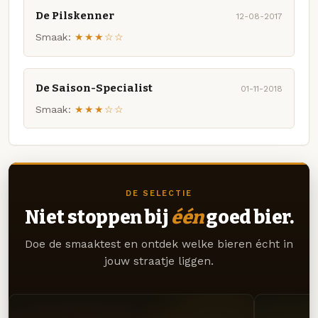
De Pilskenner
12-08-2017
Smaak:
★★★☆☆
De Saison-Specialist
01-11-2018
Smaak:
★★★☆☆
DE SELECTIE
Niet stoppen bij
één
goed bier.
Doe de smaaktest en ontdek welke bieren écht in
jouw straatje liggen.