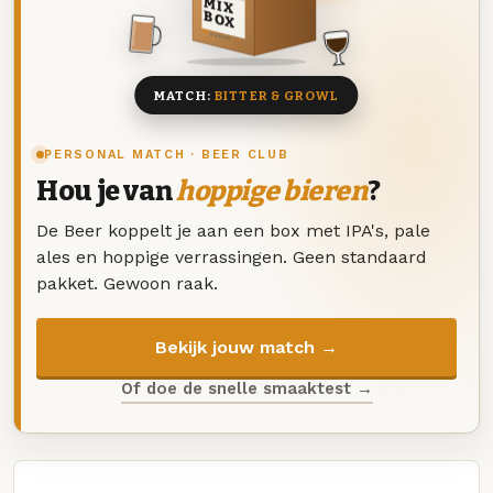
MIX
BOX
8 BIEREN
MATCH:
BITTER & GROWL
PERSONAL MATCH · BEER CLUB
Hou je van
hoppige bieren
?
De Beer koppelt je aan een box met IPA's, pale
ales en hoppige verrassingen. Geen standaard
pakket. Gewoon raak.
Bekijk jouw match →
Of doe de snelle smaaktest →