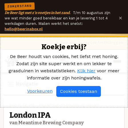
ZOMERSTAND
De Beer ligt met z'n voetjes in het zand.
T/m 10 augustus zijn
×
we wat minder goed bereikbaar en kan je levering 1 tot 4
werkdagen duren. Mailen werkt het snelst:
hello@beerinabox.nl
Ik heb een vraag
Contact
Inloggen
Koekje erbij?
De Beer houdt van cookies, het liefst met honing.
Zodat zijn site super werkt en om lekker te
grasduinen in webstatistieken.
Klik hier
voor meer
informatie over zijn honingwafels.
Navigatie
Voorkeuren
Cookies toestaan
ENGELSE IPA · MEANTIME BREWING COMPANY
London IPA
van Meantime Brewing Company