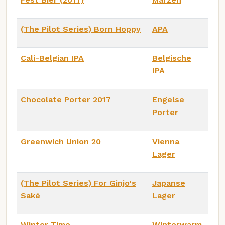
(The Pilot Series) Born Hoppy
APA
Cali-Belgian IPA
Belgische
IPA
Chocolate Porter 2017
Engelse
Porter
Greenwich Union 20
Vienna
Lager
(The Pilot Series) For Ginjo's
Japanse
Saké
Lager
Winter Time
Winterwarm