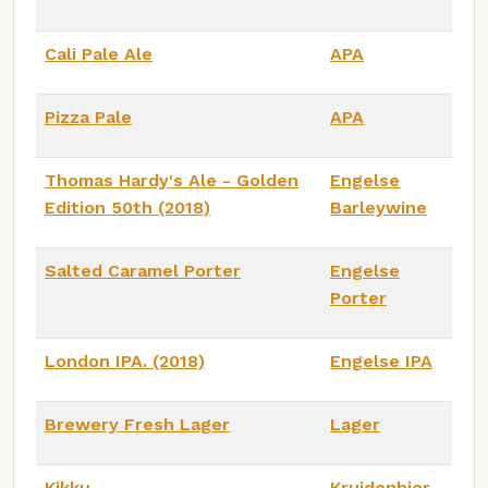
Cali Pale Ale
APA
Pizza Pale
APA
Thomas Hardy's Ale - Golden
Engelse
Edition 50th (2018)
Barleywine
Salted Caramel Porter
Engelse
Porter
London IPA. (2018)
Engelse IPA
Brewery Fresh Lager
Lager
Kikku
Kruidenbier