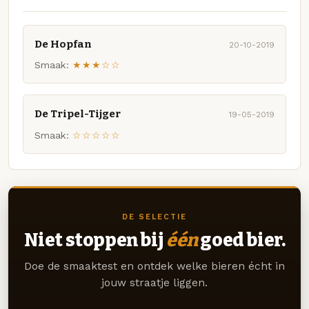
De Hopfan
20-10-2019
Smaak:
★★★☆☆
De Tripel-Tijger
19-05-2019
Smaak:
☆☆☆☆☆
DE SELECTIE
Niet stoppen bij
één
goed bier.
Doe de smaaktest en ontdek welke bieren écht in
jouw straatje liggen.