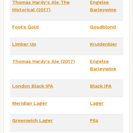
Thomas Hardy's Ale The
Engelse
Historical (2017)
Barleywine
Fool's Gold
Goudblond
Limber Up
Kruidenbier
Thomas Hardy's Ale (2017)
Engelse
Barleywine
London Black IPA
Black IPA
Meridian Lager
Lager
Greenwich Lager
Pils