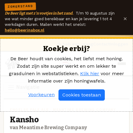
ZOMERSTAND
De Beer ligt met z'n voetjes in het zand.
T/m 10 augustus zijn
×
we wat minder goed bereikbaar en kan je levering 1 tot 4
werkdagen duren. Mailen werkt het snelst:
hello@beerinabox.nl
Ik heb een vraag
Contact
Inloggen
Koekje erbij?
De Beer houdt van cookies, het liefst met honing.
Zodat zijn site super werkt en om lekker te
grasduinen in webstatistieken.
Klik hier
voor meer
informatie over zijn honingwafels.
Navigatie
Voorkeuren
Cookies toestaan
ENGELSE PALE ALE · MEANTIME BREWING COMPANY
Kansho
van Meantime Brewing Company