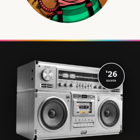
'26
SILVER