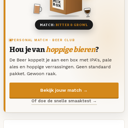
MIX
BOX
8 BIEREN
MATCH:
BITTER & GROWL
PERSONAL MATCH · BEER CLUB
Hou je van
hoppige bieren
?
De Beer koppelt je aan een box met IPA's, pale
ales en hoppige verrassingen. Geen standaard
pakket. Gewoon raak.
Bekijk jouw match →
Of doe de snelle smaaktest →