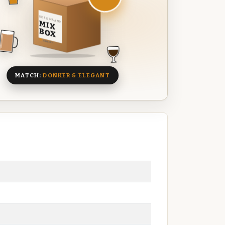
DEZE MAAND
MIX
BOX
8 BIEREN
MATCH:
DONKER & ELEGANT