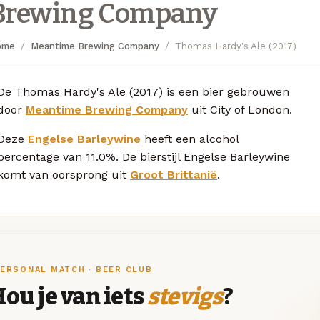
Brewing Company
ome
Meantime Brewing Company
Thomas Hardy's Ale (2017)
De Thomas Hardy's Ale (2017) is een bier gebrouwen
door
Meantime Brewing Company
uit City of London.
Deze
Engelse Barleywine
heeft een alcohol
percentage van 11.0%. De bierstijl Engelse Barleywine
komt van oorsprong uit
Groot Brittanië
.
ERSONAL MATCH · BEER CLUB
ou je van iets
stevigs
?