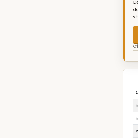
De
d
s
O
B