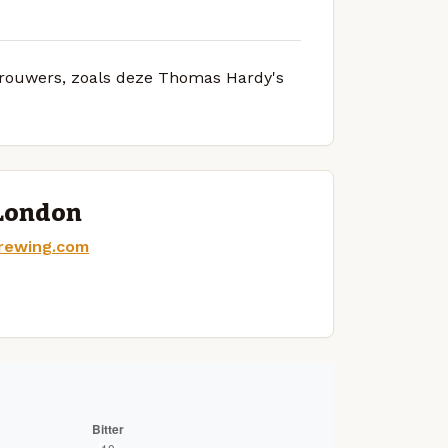
 brouwers, zoals deze Thomas Hardy's
 London
rewing.com