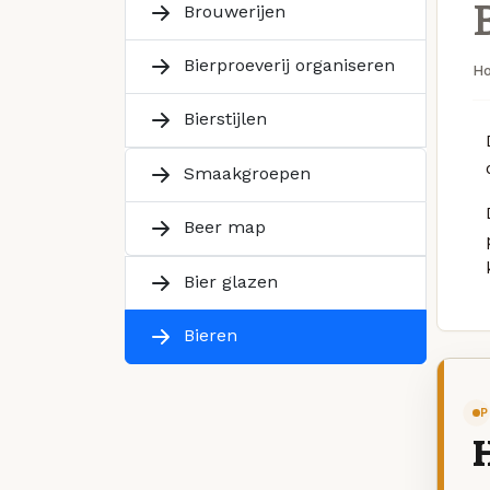
Brouwerijen
Bierproeverij organiseren
H
Bierstijlen
Smaakgroepen
Beer map
Bier glazen
Bieren
P
H