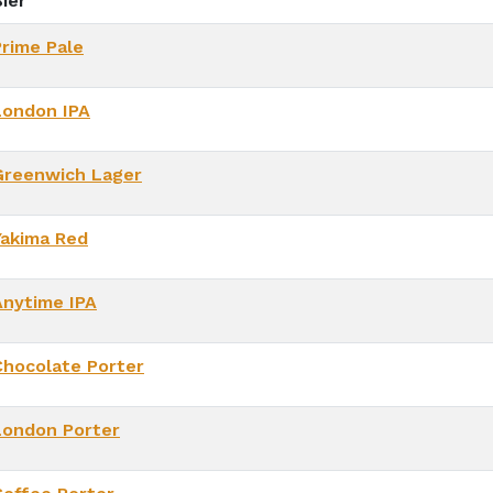
ier
Prime Pale
London IPA
Greenwich Lager
Yakima Red
Anytime IPA
Chocolate Porter
London Porter