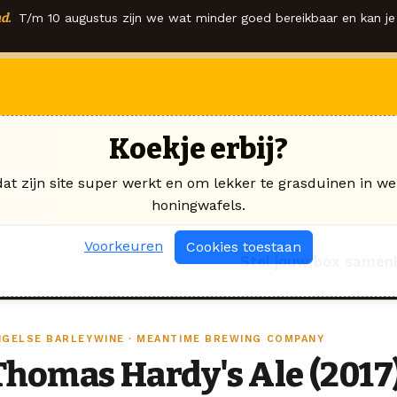
d.
T/m 10 augustus zijn we wat minder goed bereikbaar en kan je 
Koekje erbij?
dat zijn site super werkt en om lekker te grasduinen in we
honingwafels.
Voorkeuren
Cookies toestaan
Stel jouw box samen
NGELSE BARLEYWINE · MEANTIME BREWING COMPANY
Thomas Hardy's Ale (2017