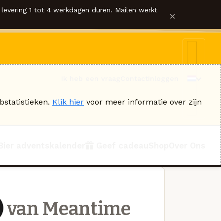
levering 1 tot 4 werkdagen duren. Mailen werkt
×
Ik heb een vraag
Contact
Inloggen
bstatistieken.
Klik hier
voor meer informatie over zijn
Bier adventskalender
Geef cadeau
Shop
Over Ons
)
van Meantime