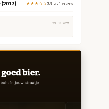
 (2017)
★★★☆☆
3.8
uit 1 review
29-03-2019
goed bier.
écht in jouw straatje