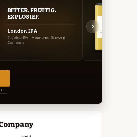
BITTER. FRUITIG.
STR
EXPLOSIEF.
TIJ
London IPA
Gree
Engelse IPA · Meantime Brewing
Lager 
Company
→
en →
 Company