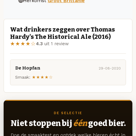
Herkomst
Groot Brittanië
Wat drinkers zeggen over Thomas
Hardy's The Historical Ale (2016)
★★★★☆
4.3
uit 1 review
De Hopfan
29-08-2020
Smaak:
★★★★☆
DE SELECTIE
Niet stoppen bij
één
goed bier.
Doe de smaaktest en ontdek welke bieren écht in