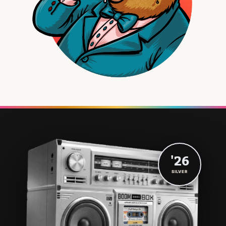
'26
SILVER