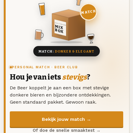
MATCH
DEZE MAAND
MIX
BOX
8 BIEREN
MATCH:
DONKER & ELEGANT
PERSONAL MATCH · BEER CLUB
Hou je van iets
stevigs
?
De Beer koppelt je aan een box met stevige
donkere bieren en bijzondere ontdekkingen.
Geen standaard pakket. Gewoon raak.
Bekijk jouw match →
Of doe de snelle smaaktest →