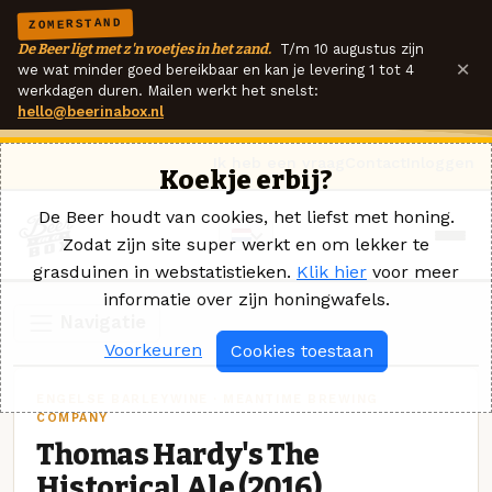
ZOMERSTAND
De Beer ligt met z'n voetjes in het zand.
T/m 10 augustus zijn
×
we wat minder goed bereikbaar en kan je levering 1 tot 4
werkdagen duren. Mailen werkt het snelst:
hello@beerinabox.nl
Ik heb een vraag
Contact
Inloggen
Koekje erbij?
De Beer houdt van cookies, het liefst met honing.
Zodat zijn site super werkt en om lekker te
grasduinen in webstatistieken.
Klik hier
voor meer
informatie over zijn honingwafels.
Navigatie
Voorkeuren
Cookies toestaan
ENGELSE BARLEYWINE · MEANTIME BREWING
COMPANY
Thomas Hardy's The
Historical Ale (2016)